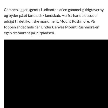
Campen ligger «gemt» i udkanten af en gammel guldgraverby
og byder på et fantastisk landskab. Herfra har du desuden
udsigt til det ikoniske monument, Mount Rushmore. På
toppen af det hele har Under Canvas Mount Rushmore en
egen restaurant på lejrpladsen.