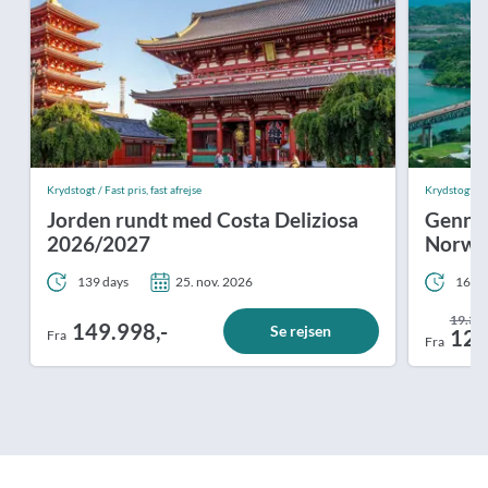
Krydstogt / Fast pris, fast afrejse
Krydstogt
Jorden rundt med Costa Deliziosa
Genne
2026/2027
Norweg
139 days
25. nov. 2026
16 da
19.366
149.998,-
Se rejsen
12.
Fra
Fra