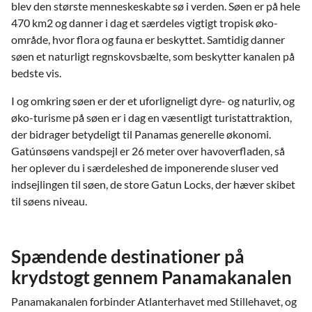
blev den største menneskeskabte sø i verden. Søen er på hele
470 km2 og danner i dag et særdeles vigtigt tropisk øko-
område, hvor flora og fauna er beskyttet. Samtidig danner
søen et naturligt regnskovsbælte, som beskytter kanalen på
bedste vis.
I og omkring søen er der et uforligneligt dyre- og naturliv, og
øko-turisme på søen er i dag en væsentligt turistattraktion,
der bidrager betydeligt til Panamas generelle økonomi.
Gatúnsøens vandspejl er 26 meter over havoverfladen, så
her oplever du i særdeleshed de imponerende sluser ved
indsejlingen til søen, de store Gatun Locks, der hæver skibet
til søens niveau.
Spændende destinationer på
krydstogt gennem Panamakanalen
Panamakanalen forbinder Atlanterhavet med Stillehavet, og