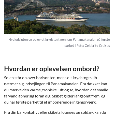
Nyd udsigten og oplev et krydstogt gennem Panamakanalen på første
parket | Foto: Celebrity Cruises
Hvordan er oplevelsen ombord?
Solen står op over horisonten, mens dit krydstogtskib
nærmer sig indsejlingen til Panamakanalen. Fra dækket kan
du mærke den varme, tropiske luft og se, hvordan det smalle
farvand åbner sig foran dig. Skibet glider langsomt frem, og
du har første parket til et imponerende ingeniørværk.
Fra din balkonkahyt eller skibets lounges og soldæk kan du