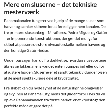
Mere om sluserne – det tekniske
mesterværk
Panamakanalen fungerer ved hjælp af de mange sluser, som
hæver og sænker skibene for at føre dig gennem kanalen. De
tre primære sluseanlæg – Miraflores, Pedro Miguel og Gatún
– er imponerende konstruktioner, der gør det muligt for
skibet at passere de store niveauforskelle mellem havene og
den kunstige Gatún-indsø.
Under passagen kan du fra dækket se, hvordan sluseportene
åbnes og lukkes, mens vandet enten pumpes ind eller ud for
at justere højden. Sluserne er et sandt teknisk vidunder og en
af de mest spektakulære dele af krydstogtet.
Fra skibet kan du nyde synet af de naturskønne omgivelser
og skylinen af Panama City, mens det glider forbi. Hvis du vil
opleve Panamakanalen fra første parket, er et krydstogt den
perfekte måde at gøre det på.