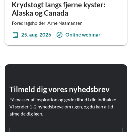
Krydstogt langs fjerne kyster:
Alaska og Canada
Foredragsholder: Arne Naamansen
25. aug. 2026
Online webinar
Tilmeld dig vores nyhedsbrev
Få masser af inspiration og gode tilbud i din indbakke!
Vi sender 1-2 nyhedsbreve om ugen, og du kan altid
afmelde dig igen.