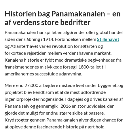
Historien bag Panamakanalen – en
af verdens store bedrifter
Panamakanalen har spillet en afgørende rolle i global handel
siden dens åbning i 1914. Forbindelsen mellem
Stillehavet
og Atlanterhavet var en revolution for søfarten og
forkortede rejsetiden mellem verdenshavene markant.
Kanalens historie er fyldt med dramatiske begivenheder, fra
franskmændenes mislykkede forsøg i 1800-tallet til
amerikanernes succesfulde udgravning.
Mere end 27.000 arbejdere mistede livet under byggeriet, og
projektet blev kendt som et af de mest udfordrende
ingeniørprojekter nogensinde. I dag ejes og drives kanalen af
Panama selv og gennemgik i 2016 en stor udvidelse, der
gjorde det muligt for endnu større skibe at passere.
Krydstogter gennem Panamakanalen giver dig en chance for
at opleve denne fascinerende historie på nært hold.