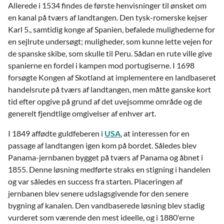
Allerede i 1534 findes de første henvisninger til ønsket om
en kanal på tværs af landtangen. Den tysk-romerske kejser
Karl 5., samtidig konge af Spanien, befalede mulighederne for
en sejlrute undersøgt; muligheder, som kunne lette vejen for
de spanske skibe, som skulle til Peru. Sådan en rute ville give
spanierne en fordel i kampen mod portugiserne. I 1698
forsøgte Kongen af Skotland at implementere en landbaseret
handelsrute på tværs af landtangen, men måtte ganske kort
tid efter opgive på grund af det uvejsomme område og de
generelt fjendtlige omgivelser af enhver art.
I 1849 affødte guldfeberen i
USA
, at interessen for en
passage af landtangen igen kom på bordet. Således blev
Panama-jernbanen bygget på tværs af Panama og åbnet i
1855. Denne løsning medførte straks en stigning i handelen
og var således en success fra starten. Placeringen af
jernbanen blev senere udslagsgivende for den senere
bygning af kanalen. Den vandbaserede løsning blev stadig
vurderet som værende den mest ideelle, og i 1880'erne