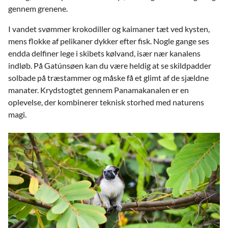
gennem grenene.
I vandet svømmer krokodiller og kaimaner tæt ved kysten,
mens flokke af pelikaner dykker efter fisk. Nogle gange ses
endda delfiner lege i skibets kølvand, især nær kanalens
indløb. På Gatúnsøen kan du være heldig at se skildpadder
solbade på træstammer og måske få et glimt af de sjældne
manater. Krydstogtet gennem Panamakanalen er en
oplevelse, der kombinerer teknisk storhed med naturens
magi.