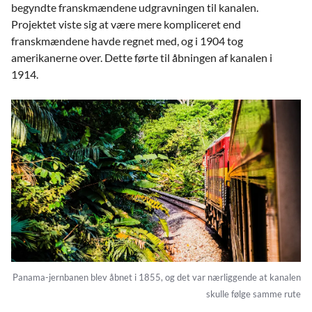
begyndte franskmændene udgravningen til kanalen.
Projektet viste sig at være mere kompliceret end
franskmændene havde regnet med, og i 1904 tog
amerikanerne over. Dette førte til åbningen af kanalen i
1914.
Panama-jernbanen blev åbnet i 1855, og det var nærliggende at kanalen
skulle følge samme rute