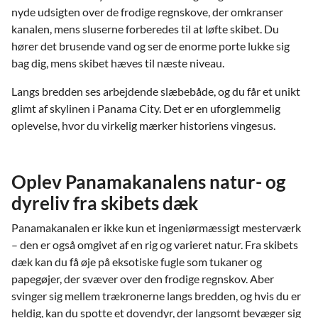
nyde udsigten over de frodige regnskove, der omkranser
kanalen, mens sluserne forberedes til at løfte skibet. Du
hører det brusende vand og ser de enorme porte lukke sig
bag dig, mens skibet hæves til næste niveau.
Langs bredden ses arbejdende slæbebåde, og du får et unikt
glimt af skylinen i Panama City. Det er en uforglemmelig
oplevelse, hvor du virkelig mærker historiens vingesus.
Oplev Panamakanalens natur- og
dyreliv fra skibets dæk
Panamakanalen er ikke kun et ingeniørmæssigt mesterværk
– den er også omgivet af en rig og varieret natur. Fra skibets
dæk kan du få øje på eksotiske fugle som tukaner og
papegøjer, der svæver over den frodige regnskov. Aber
svinger sig mellem trækronerne langs bredden, og hvis du er
heldig, kan du spotte et dovendyr, der langsomt bevæger sig