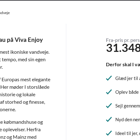
ndveje
u på Viva Enjoy
Fra-pris pr. pers
31.348
mest ikoniske vandveje.
gt tempo, med sin egen
Derfor skal I v
r.
Glæd jer til
f Europas mest elegante
 Her møder I storslåede
Oplev både 
historie og lokale
af storhed og finesse,
Sejl gennem
ionerne.
Nyd den nem
kke købmandshuse og
oplevelser. Herfra
Ideel til jer
blenz og Mainz med