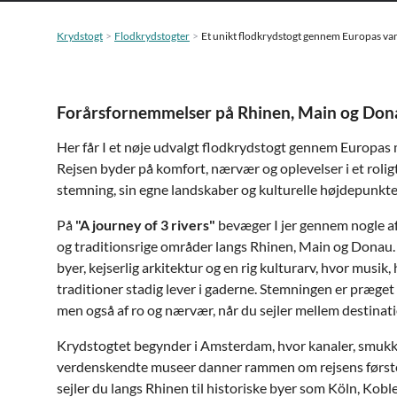
Krydstogt
Flodkrydstogter
Et unikt flodkrydstogt gennem Europas va
Forårsfornemmelser på Rhinen, Main og Dona
Her får I et nøje udvalgt flodkrydstogt gennem Europas 
Rejsen byder på komfort, nærvær og oplevelser i et roli
stemning, sin egne landskaber og kulturelle højdepunkte
På
"A journey of 3 rivers"
bevæger I jer gennem nogle a
og traditionsrige områder langs Rhinen, Main og Donau.
byer, kejserlig arkitektur og en rig kulturarv, hvor musik, 
traditioner stadig lever i gaderne. Stemningen er præget 
men også af ro og nærvær, når du sejler mellem destinat
Krydstogtet begynder i Amsterdam, hvor kanaler, smu
verdenskendte museer danner rammen om rejsens første 
sejler du langs Rhinen til historiske byer som Köln, Ko