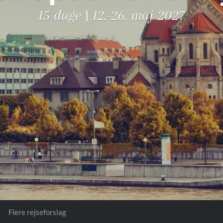
Royal Caribb
15 dage | 12.-26. maj 2027
VIVA Cruises
ika
Flere rejseforslag