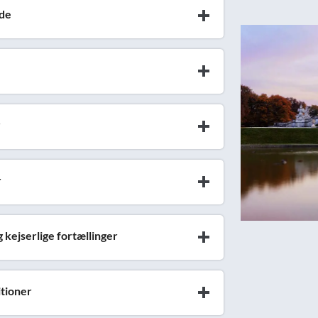
æde
r
r
kejserlige fortællinger
itioner