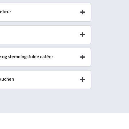
tektur
rve og stemningsfulde caféer
mkuchen