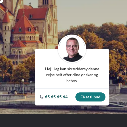
ean
Hej! Jeg kan skræddersy denne
rejse helt efter dine ønsker og
behov.
65 65 65 64
Få et tilbud