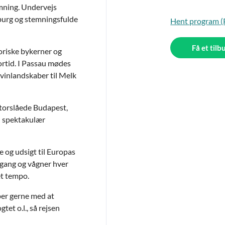
mning. Undervejs
urg og stemningsfulde
Hent program 
Få et tilb
oriske bykerner og
ortid. I Passau mødes
 vinlandskaber til Melk
 storslåede Budapest,
n spektakulær
e og udsigt til Europas
 gang og vågner hver
get tempo.
er gerne med at
gtet o.l., så rejsen