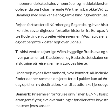
imponerende katedraler, vinområder og middelalderste
oplever du også charmerende Wertheim, barokke Würzb
Bamberg med sine kanaler og gamle bindingsværkshuse.
Rejsen fortsætter til Nürnberg og Regensburg, hvor hist
ikoniske seværdigheder fortæller historier fra Europas f
tre floder, inden du sejler videre gennem Wachau dalens
og det berømte kloster højt over Donau.
Til sidst venter kejserlige Wien, hyggelige Bratislava og
hvor parlamentet, Kædebroen og Buda slottet skaber e
afslutning på rejsen gennem Europas hjerte.
Undervejs nydes livet ombord, hvor komfort, all-inclusiv
floder danner rammen om jeres ferie. I pakker kun ud én
dag op til en ny destination, klar til at udforske i jeres e
Bemærk:
Priserne er for "cruise only
"
, men BENNS hjælp
arrangere fly t/r, evt. overnatninger før eller efter krydsto
matcher jeres ønsker.