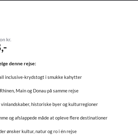
on kr.
,-
ælge denne rejse:
 all inclusive-krydstogt i smukke kahytter
Rhinen, Main og Donau på samme rejse
 vinlandskaber, historiske byer og kulturregioner
me og afslappede måde at opleve flere destinationer
, der ønsker kultur, natur og ro i én rejse