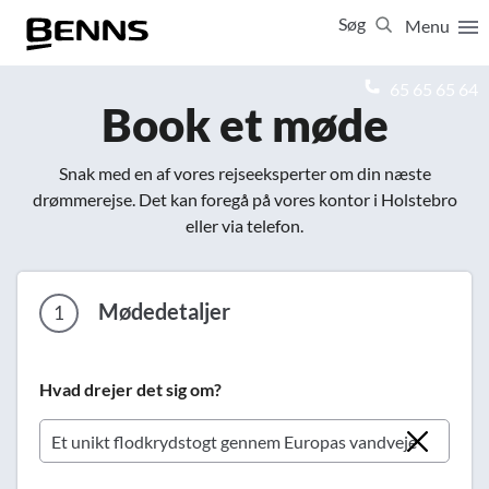
Søg
Menu
Luk
65 65 65 64
Book et møde
Vis resultater for:
Alle
Ferierejser
Snak med en af vores rejseeksperter om din næste
Firma- og temarejser
Studierejser
drømmerejse. Det kan foregå på vores kontor i Holstebro
eller via telefon.
Mødedetaljer
1
Hvad drejer det sig om?