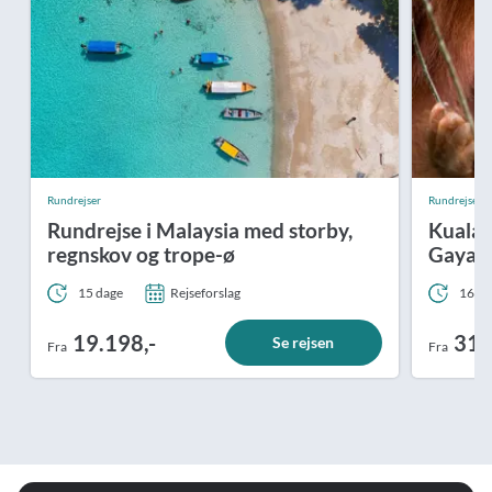
Rundrejser
Rundrejse
Rundrejse i Malaysia med storby,
Kuala 
regnskov og trope-ø
Gaya I
15 dage
Rejseforslag
16 da
19.198,-
31.
Se rejsen
Fra
Fra