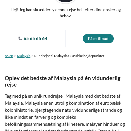
Hej! Jeg kan skræddersy denne rejse helt efter dine ønsker og
behov.
65 65 65 64
Få et tilbud
Asien
Malaysia
Rundrejse til Malaysias klassiske højdepunkter
Oplev det bedste af Malaysia på én vidunderlig
rejse
Tag med på en unik rundrejse i Malaysia med det bedste af
Malaysia. Malaysia er en utrolig kombination af europæisk
kolonihistorie, bjergtagende natur, vidunderlige strande og
ikke mindst en farverig og kompleks
befolkningssammensætning af kinesere, malayer, hinduer og
ikke at forglemme landets fascinerende urfolk, Orang Asli.