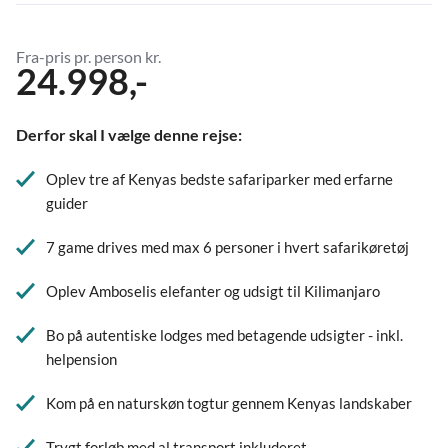
Fra-pris pr. person kr.
24.998,-
Derfor skal I vælge denne rejse:
Oplev tre af Kenyas bedste safariparker med erfarne
guider
7 game drives med max 6 personer i hvert safarikøretøj
Oplev Amboselis elefanter og udsigt til Kilimanjaro
Bo på autentiske lodges med betagende udsigter - inkl.
helpension
Kom på en naturskøn togtur gennem Kenyas landskaber
Trygt forløb med al transport inkluderet