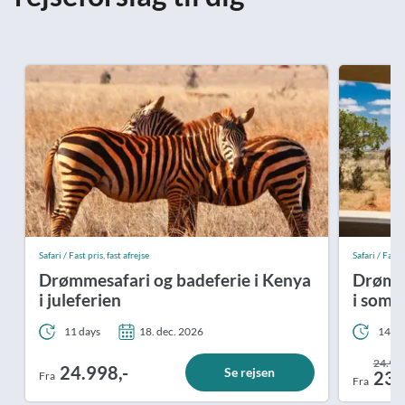
Safari / Fast pris, fast afrejse
Safari / Fast p
Drømmesafari og badeferie i Kenya
Drømme
i juleferien
i somm
11 days
18. dec. 2026
14 da
24.998
24.998,-
Se rejsen
23.
Fra
Fra