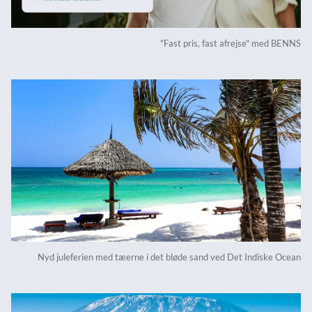
"Fast pris, fast afrejse" med BENNS
Nyd juleferien med tæerne i det bløde sand ved Det Indiske Ocean