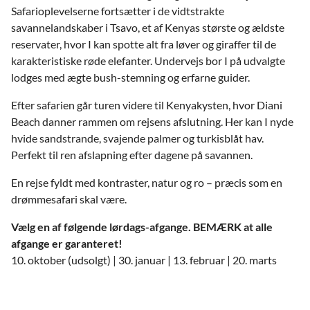
Safarioplevelserne fortsætter i de vidtstrakte
savannelandskaber i Tsavo, et af Kenyas største og ældste
reservater, hvor I kan spotte alt fra løver og giraffer til de
karakteristiske røde elefanter. Undervejs bor I på udvalgte
lodges med ægte bush-stemning og erfarne guider.
Efter safarien går turen videre til Kenyakysten, hvor Diani
Beach danner rammen om rejsens afslutning. Her kan I nyde
hvide sandstrande, svajende palmer og turkisblåt hav.
Perfekt til ren afslapning efter dagene på savannen.
En rejse fyldt med kontraster, natur og ro – præcis som en
drømmesafari skal være.
Vælg en af følgende lørdags-afgange. BEMÆRK at alle
afgange er garanteret!
10. oktober (udsolgt) | 30. januar | 13. februar | 20. marts