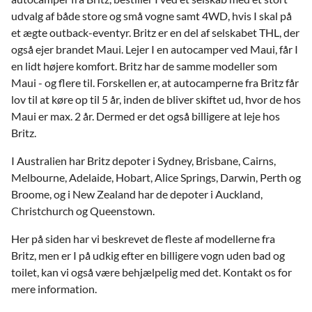
udvalg af både store og små vogne samt 4WD, hvis I skal på
et ægte outback-eventyr. Britz er en del af selskabet THL, der
også ejer brandet Maui. Lejer I en autocamper ved Maui, får I
en lidt højere komfort. Britz har de samme modeller som
Maui - og flere til. Forskellen er, at autocamperne fra Britz får
lov til at køre op til 5 år, inden de bliver skiftet ud, hvor de hos
Maui er max. 2 år. Dermed er det også billigere at leje hos
Britz.
I Australien har Britz depoter i Sydney, Brisbane, Cairns,
Melbourne, Adelaide, Hobart, Alice Springs, Darwin, Perth og
Broome, og i New Zealand har de depoter i Auckland,
Christchurch og Queenstown.
Her på siden har vi beskrevet de fleste af modellerne fra
Britz, men er I på udkig efter en billigere vogn uden bad og
toilet, kan vi også være behjælpelig med det. Kontakt os for
mere information.