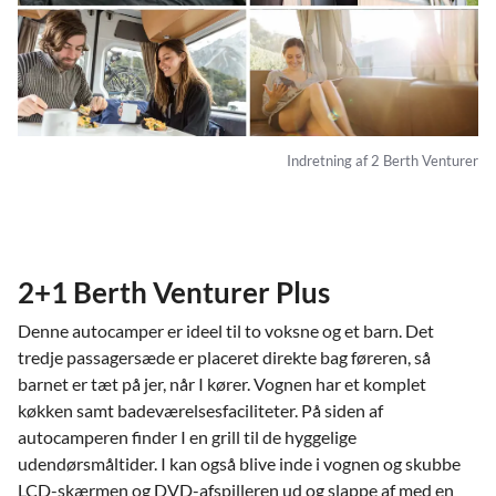
Indretning af 2 Berth Venturer
2+1 Berth Venturer Plus
Denne autocamper er ideel til to voksne og et barn. Det
tredje passagersæde er placeret direkte bag føreren, så
barnet er tæt på jer, når I kører. Vognen har et komplet
køkken samt badeværelsesfaciliteter. På siden af
autocamperen finder I en grill til de hyggelige
udendørsmåltider. I kan også blive inde i vognen og skubbe
LCD-skærmen og DVD-afspilleren ud og slappe af med en