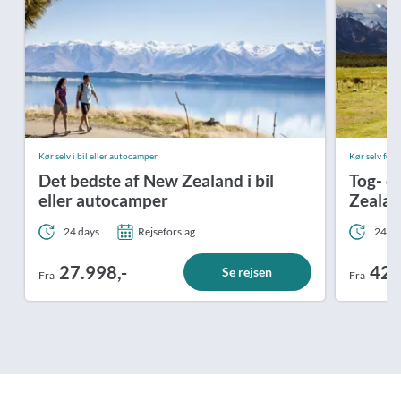
Kør selv i bil eller autocamper
Kør selv ferie
Det bedste af New Zealand i bil
Tog- o
eller autocamper
Zeala
24 days
Rejseforslag
24 da
27.998,-
42.
Se rejsen
Fra
Fra