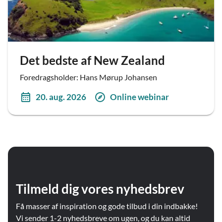
Det bedste af New Zealand
Foredragsholder: Hans Mørup Johansen
20. aug. 2026
Online webinar
Tilmeld dig vores nyhedsbrev
Få masser af inspiration og gode tilbud i din indbakke!
Vi sender 1-2 nyhedsbreve om ugen, og du kan altid