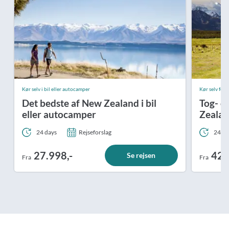
Kør selv i bil eller autocamper
Kør selv ferie
Det bedste af New Zealand i bil
Tog- o
eller autocamper
Zeala
24 days
Rejseforslag
24 da
27.998,-
42.
Se rejsen
Fra
Fra