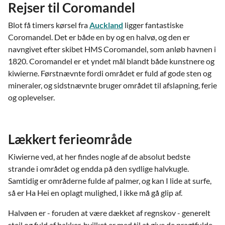
Rejser til Coromandel
Blot få timers kørsel fra
Auckland
ligger fantastiske
Coromandel. Det er både en by og en halvø, og den er
navngivet efter skibet HMS Coromandel, som anløb havnen i
1820. Coromandel er et yndet mål blandt både kunstnere og
kiwierne. Førstnævnte fordi området er fuld af gode sten og
mineraler, og sidstnævnte bruger området til afslapning, ferie
og oplevelser.
Lækkert ferieområde
Kiwierne ved, at her findes nogle af de absolut bedste
strande i området og endda på den sydlige halvkugle.
Samtidig er områderne fulde af palmer, og kan I lide at surfe,
så er Ha Hei en oplagt mulighed, I ikke må gå glip af.
Halvøen er - foruden at være dækket af regnskov - generelt
stejl og fuld af bakker, hvilket er med til at give de pragtfulde