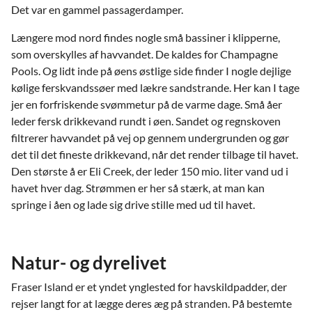
Det var en gammel passagerdamper.
Længere mod nord findes nogle små bassiner i klipperne,
som overskylles af havvandet. De kaldes for Champagne
Pools. Og lidt inde på øens østlige side finder I nogle dejlige
kølige ferskvandssøer med lækre sandstrande. Her kan I tage
jer en forfriskende svømmetur på de varme dage. Små åer
leder fersk drikkevand rundt i øen. Sandet og regnskoven
filtrerer havvandet på vej op gennem undergrunden og gør
det til det fineste drikkevand, når det render tilbage til havet.
Den største å er Eli Creek, der leder 150 mio. liter vand ud i
havet hver dag. Strømmen er her så stærk, at man kan
springe i åen og lade sig drive stille med ud til havet.
Natur- og dyrelivet
Fraser Island er et yndet ynglested for havskildpadder, der
rejser langt for at lægge deres æg på stranden. På bestemte