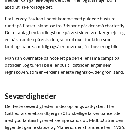
absolut ikke forsøge det.
Fra Hervey Bay kan I nemt komme med guidede busture
rundt på Fraser Island, og fra Brisbane går der små charterfly.
Der er anlagt en landingsbane på vestsiden ved færgelejet og
en på stranden på østsiden, som ud over funktion som
landingsbane samtidig også er hovedvej for busser og biler.
Man kan overnatte på hotellet på øen eller i små camps på
østsiden , og turen i bil eller bus til østsiden er gennem
regnskoven, som er verdens eneste regnskov, der gror i sand.
Seværdigheder
De fleste seværdigheder findes op langs østkysten. The
Cathedrals er et sandbjerg i 70 forskellige farvenuancer, der
med god fantasi ligner et kæmpe sandslot. Midt på stranden
ligger det gamle skibsvrag Maheno, der strandede her i 1936.