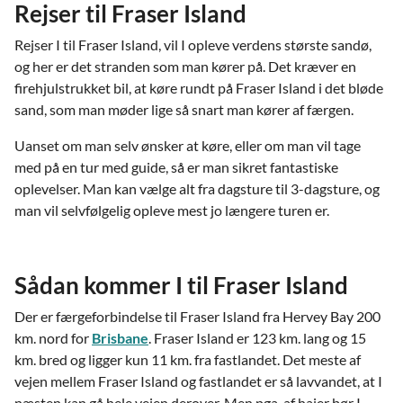
Rejser til Fraser Island
Rejser I til Fraser Island, vil I opleve verdens største sandø,
og her er det stranden som man kører på. Det kræver en
firehjulstrukket bil, at køre rundt på Fraser Island i det bløde
sand, som man møder lige så snart man kører af færgen.
Uanset om man selv ønsker at køre, eller om man vil tage
med på en tur med guide, så er man sikret fantastiske
oplevelser. Man kan vælge alt fra dagsture til 3-dagsture, og
man vil selvfølgelig opleve mest jo længere turen er.
Sådan kommer I til Fraser Island
Der er færgeforbindelse til Fraser Island fra Hervey Bay 200
km. nord for
Brisbane
. Fraser Island er 123 km. lang og 15
km. bred og ligger kun 11 km. fra fastlandet. Det meste af
vejen mellem Fraser Island og fastlandet er så lavvandet, at I
næsten kan gå hele vejen derover. Men pga. af hajer bør I