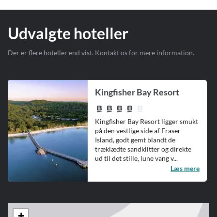
Udvalgte hoteller
Der er flere hoteller end vist. Kontakt os for mere information.
Kingfisher Bay Resort
Kingfisher Bay Resort ligger smukt
på den vestlige side af Fraser
Island, godt gemt blandt de
træklædte sandklitter og direkte
ud til det stille, lune vang v...
Læs mere
+