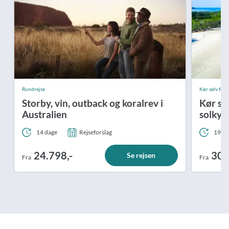
Rundrejse
Kør selv ferie
Storby, vin, outback og koralrev i
Kør se
Australien
solkys
14 dage
Rejseforslag
19 da
24.798,-
30.
Se rejsen
Fra
Fra