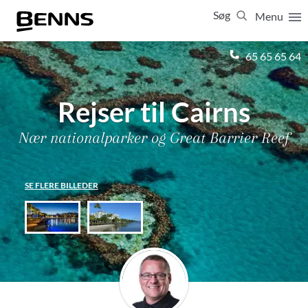
Søg
Menu
Luk
65 65 65 64
Vis resultater for:
Alle
Ferierejser
Rejser til Cairns
Firma- og temarejser
Studierejser
Nær nationalparker og Great Barrier Reef
SE FLERE BILLEDER