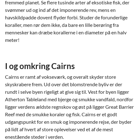
fremmed planet. Se flere tusinde arter af eksotiske fisk, der
svømmer ud og ind af det imponerende rev, mens en
havskildpadde dovent flyder forbi. Studer de forunderlige
koraller, men rør dem ikke, da bare en lille berøring fra
mennesker kan dræbe korallerne i en diameter på en halv
meter!
I og omkring Cairns
Cairns er ramt af vokseværk, og overalt skyder store
skyskrabere frem. Ud over det blomstrende byliv er der
rundt i selve byen rigeligt at give sig til. Vest for byen ligger
Atherton Tableland med bjerge og smukke vandfald, nordfor
ligger verdens ældste regnskov og øst på ligger Great Barrier
Reef med de smukke koraler og fisk. Cairns er et godt
udgangspunkt for en smuk og imponerende rejse, der byder
på lidt af hvert af store oplevelser ved et af de mest
enestående steder i verden.