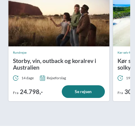
Rundrejse
Kør selv ferie
Storby, vin, outback og koralrev i
Kør se
Australien
solkys
14 dage
Rejseforslag
19 da
24.798,-
30.
Se rejsen
Fra
Fra