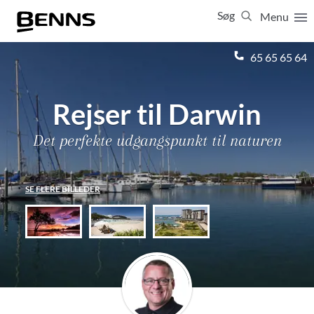
Søg
Menu
Luk
65 65 65 64
Vis resultater for:
Alle
Ferierejser
Rejser til Darwin
Firma- og temarejser
Studierejser
Det perfekte udgangspunkt til naturen
SE FLERE BILLEDER