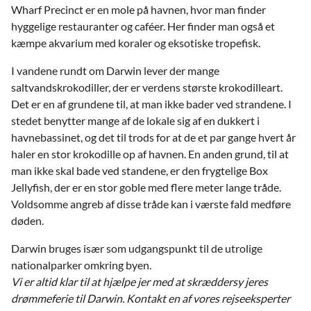
Wharf Precinct er en mole på havnen, hvor man finder
hyggelige restauranter og caféer. Her finder man også et
kæmpe akvarium med koraler og eksotiske tropefisk.
I vandene rundt om Darwin lever der mange
saltvandskrokodiller, der er verdens største krokodilleart.
Det er en af grundene til, at man ikke bader ved strandene. I
stedet benytter mange af de lokale sig af en dukkert i
havnebassinet, og det til trods for at de et par gange hvert år
haler en stor krokodille op af havnen. En anden grund, til at
man ikke skal bade ved standene, er den frygtelige Box
Jellyfish, der er en stor goble med flere meter lange tråde.
Voldsomme angreb af disse tråde kan i værste fald medføre
døden.
Darwin bruges især som udgangspunkt til de utrolige
nationalparker omkring byen.
Vi er altid klar til at hjælpe jer med at skræddersy jeres
drømmeferie til Darwin. Kontakt en af vores rejseeksperter