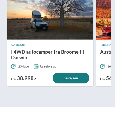
Autocamper
Togrejser
I 4WD autocamper fra Broome til
Austra
Darwin
23 dage
Rejseforslag
16 da
38.998,-
56.
Se rejsen
Fra
Fra