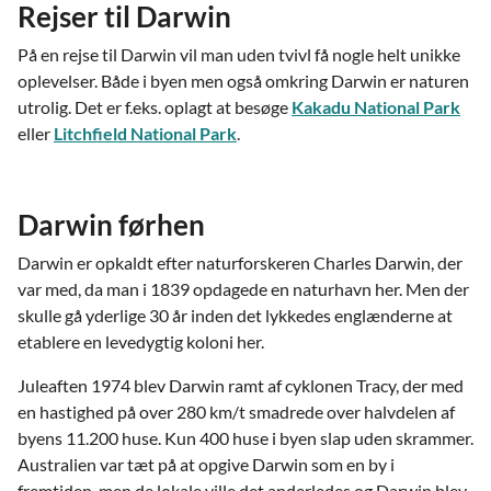
Rejser til Darwin
På en rejse til Darwin vil man uden tvivl få nogle helt unikke
oplevelser. Både i byen men også omkring Darwin er naturen
utrolig. Det er f.eks. oplagt at besøge
Kakadu National Park
eller
Litchfield National Park
.
Darwin førhen
Darwin er opkaldt efter naturforskeren Charles Darwin, der
var med, da man i 1839 opdagede en naturhavn her. Men der
skulle gå yderlige 30 år inden det lykkedes englænderne at
etablere en levedygtig koloni her.
Juleaften 1974 blev Darwin ramt af cyklonen Tracy, der med
en hastighed på over 280 km/t smadrede over halvdelen af
byens 11.200 huse. Kun 400 huse i byen slap uden skrammer.
Australien var tæt på at opgive Darwin som en by i
fremtiden, men de lokale ville det anderledes og Darwin blev