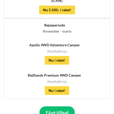
35.498,-
Nu: 5.500,- i rabat!
Rejseperiode
November - marts
Apollo 4WD Adventure Camper
Kontakt os
Nu: i rabat!
RedSands Premium 4WD Camper
Kontakt os
Nu: i rabat!
Få et tilbud