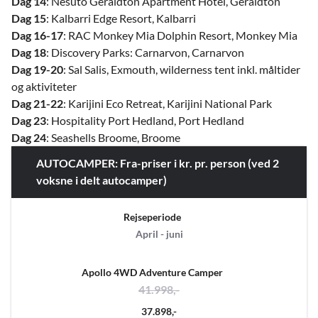
Dag 14
: Nesuto Geraldton Apartment Hotel, Geraldton
Dag 15
: Kalbarri Edge Resort, Kalbarri
Dag 16-17
: RAC Monkey Mia Dolphin Resort, Monkey Mia
Dag 18
: Discovery Parks: Carnarvon, Carnarvon
Dag 19-20
: Sal Salis, Exmouth, wilderness tent inkl. måltider
og aktiviteter
Dag 21-22
: Karijini Eco Retreat, Karijini National Park
Dag 23
: Hospitality Port Hedland, Port Hedland
Dag 24
: Seashells Broome, Broome
AUTOCAMPER: Fra-priser i kr. pr. person (ved 2
voksne i delt autocamper)
Rejseperiode
April - juni
Apollo 4WD Adventure Camper
41.998,-
37.898,-