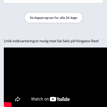
Se dagsprogram for alle 26 dage
Unik indkvartering er mulig med Sal Salis på Ningaloo Reef