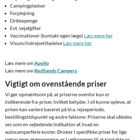
Campingpladser
Forplejning
Drikkepenge
Evt. vejafgifter
Vaccinationer (kontakt egen læge)
Læs mere her
Visum/indrejsetilladelse
Læs mere her
Læs mere om
Apollo
Læs mere om
RedSands Campers
Vigtigt om ovenstående priser
Vi gør opmærksom på, at priserne ovenfor kun er
indikerende fra-priser, hvilket betyder, I vil kunne opleve, at
prisen kan variere baseret på bl.a. rejseperiode,
bestillingstidspunkt og andre faktorer. Priserne skal således
ses som en vejledende indikation af, hvad en
autocamperferie koster. Ønsker I specifikke priser for lige
netop jeres drømmerejse, er I velkommen til at kontakte os