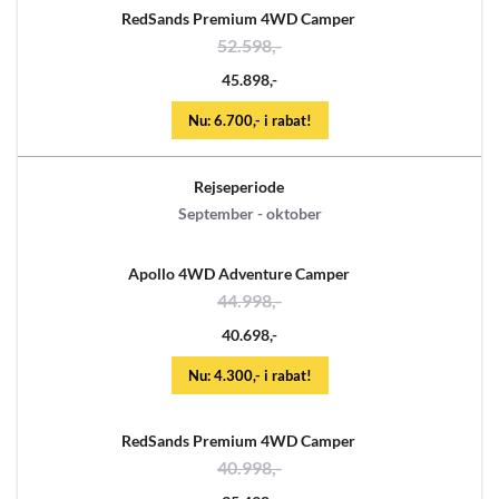
RedSands Premium 4WD Camper
52.598,-
45.898,-
Nu: 6.700,- i rabat!
Rejseperiode
September - oktober
Apollo 4WD Adventure Camper
44.998,-
40.698,-
Nu: 4.300,- i rabat!
RedSands Premium 4WD Camper
40.998,-