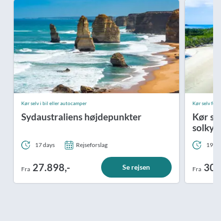
Kør selv i bil eller autocamper
Kør selv ferie
Sydaustraliens højdepunkter
Kør se
solkys
17 days
Rejseforslag
19 da
27.898,-
30.
Se rejsen
Fra
Fra