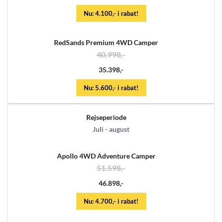
Nu: 4.100,- i rabat!
RedSands Premium 4WD Camper
40.998,-
35.398,-
Nu: 5.600,- i rabat!
Rejseperiode
Juli - august
Apollo 4WD Adventure Camper
51.598,-
46.898,-
Nu: 4.700,- i rabat!