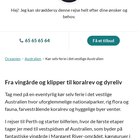
Hej! Jeg kan skræddersy denne rejse helt efter dine ønsker og
behov.
65 65 65 64
Få et tilbud
Oceanien
Australien
Kør selv ferie i det vestlige Australien
Fra vingårde og klipper til koralrev og dyreliv
Tag med på en eventyrlig kør selv ferie i det vestlige
Australien hvor uforglemmelige nationalparker, rig flora og
fauna, farvestrålende koralrev og hyggelige byer venter.
I rejser til Perth og starter bilferien, hvor de første etaper
tager jer med til vestspidsen af Australien, som byder på
fantastiske vingårde i Margaret River-området, kænguruer i