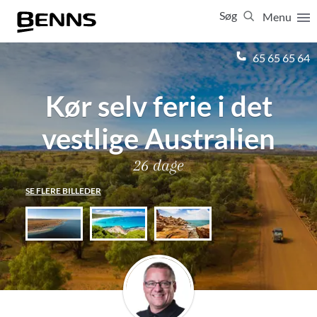
Søg
Menu
Luk
65 65 65 64
Kør selv ferie i det
Vis resultater for:
Alle
Ferierejser
Firma- og temarejser
Studierejser
vestlige Australien
26 dage
SE FLERE BILLEDER