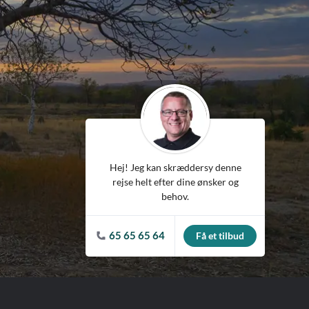
ean
Hej! Jeg kan skræddersy denne
rejse helt efter dine ønsker og
behov.
65 65 65 64
Få et tilbud