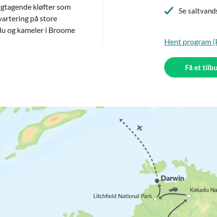
rgtagende kløfter som
Se saltvand
artering på store
du og kameler i Broome
Hent program 
Få et tilb