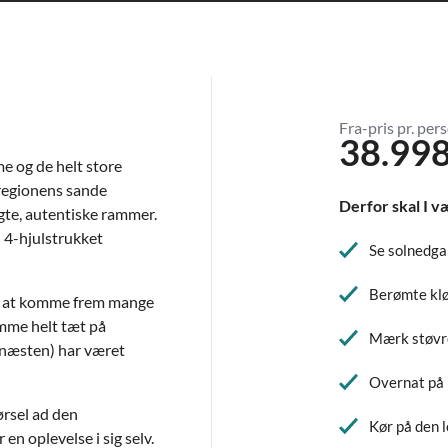
Fra-pris pr. pers
38.998
e og de helt store
 regionens sande
Derfor skal I v
gte, autentiske rammer.
 4-hjulstrukket
Se solnedga
Berømte klø
et at komme frem mange
mme helt tæt på
Mærk støvre
(næsten) har været
Overnat på
rsel ad den
Kør på den 
en oplevelse i sig selv.