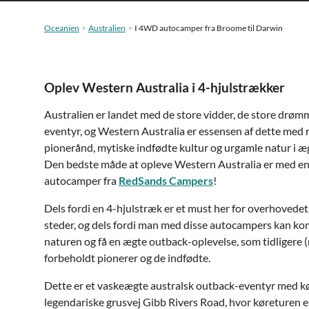
Oceanien
Australien
I 4WD autocamper fra Broome til Darwin
Oplev Western Australia i 4-hjulstrækker
Australien er landet med de store vidder, de store drømm
eventyr, og Western Australia er essensen af dette med
pionerånd, mytiske indfødte kultur og urgamle natur i æ
Den bedste måde at opleve Western Australia er med en
autocamper fra
RedSands Campers
!
Dels fordi en 4-hjulstræk er et must her for overhoved
steder, og dels fordi man med disse autocampers kan ko
naturen og få en ægte outback-oplevelse, som tidligere 
forbeholdt pionerer og de indfødte.
Dette er et vaskeægte australsk outback-eventyr med kø
legendariske grusvej Gibb Rivers Road, hvor køreturen er 