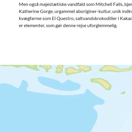
Men også majestætiske vandfald som Mitchell Falls, bje
Katherine Gorge, urgammel aboriginer-kultur, unik indkv
kvægfarme som El Questro, saltvandskrokodiller i Kaka
er elementer, som gør denne rejse uforglemmelig.