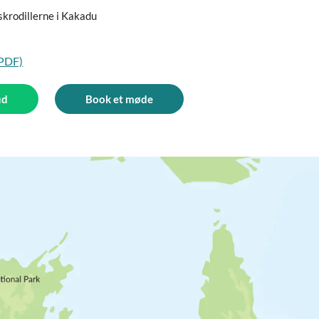
skrodillerne i Kakadu
(PDF)
ud
Book et møde