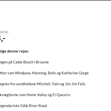
on kr.
,-
ælge denne rejse:
ngen på Cable Beach i Broome
fter som Windjana, Manning, Bells og Katherine Gorge
gnen fra vandfaldene Mitchell, Twin og Jim Jim Falls
 kvægfarme som Home Valley og El Questro
legendariske Gibb River Road