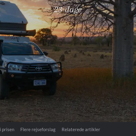
Royal Caribb
23 dage
VIVA Cruises
ika
i prisen
Flere rejseforslag
Relaterede artikler