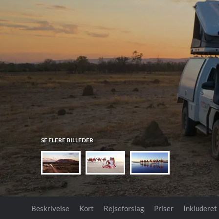
Tanzania
Transatlantisk
Singapore
USA
New Zealand
Uganda
USA
Sri Lanka
Stillehavet
Zimbabwe
Thailand
Syd- og Mellemamer
Vietnam
SE FLERE BILLEDER
Beskrivelse
Kort
Rejseforslag
Priser
Inkluderet 