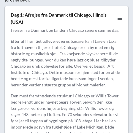
Dag 1: Afrejse fra Danmark til Chicago, Illinois
(USA)
I rejser fra Danmark og lander i Chicago senere samme dag.
Efter at I har fået udleveret jeres bagage, kan I tage en taxa
fra lufthavnen til jeres hotel. Chicago er en by med en rig
historie og musikalsk sjæl. Fra knejsende skyskrabere til de
røgfyldte lounges, hvor du kan høre jazz og blues, tilbyder
Chicago en unik oplevelse for alle. Overvej et besøg i Art
Institute of Chicago. Dette museum er hjemsted for en af de
bedste og mest forskelligartede kunstsamlinger i verden,
herunder verdens største gruppe af Monet malerier.
Den mest fremtrædende struktur i Chicago er Willis Tower,
bedre kendt under navnet Sears Tower. Selvom den ikke
længere er verdens højeste bygning, står Willis Tower og
rager 443 meter op i luften. En 70 sekunders elevator tur vil
føre jer til toppen af bygningen på 103. etage. Her har I en
imponerede udsyn fra fuglehøjde af Lake Michigan, både