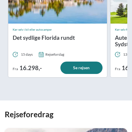
Kør selv i bil eller autocamper
Kør selv ferie
Det sydlige Florida rundt
Autenti
Sydsta
15 days
Rejseforslag
13 da
16.298,-
16.
Se rejsen
Fra
Fra
Rejseforedrag