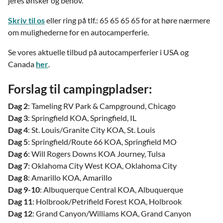
jeres ønsker og behov.
Skriv til os
eller ring på tlf.: 65 65 65 65 for at høre nærmere
om mulighederne for en autocamperferie.
Se vores aktuelle tilbud på autocamperferier i USA og
Canada
her
.
Forslag til campingpladser:
Dag 2
: Tameling RV Park & Campground, Chicago
Dag 3
: Springfield KOA, Springfield, IL
Dag 4
: St. Louis/Granite City KOA, St. Louis
Dag 5
: Springfield/Route 66 KOA, Springfield MO
Dag 6
: Will Rogers Downs KOA Journey, Tulsa
Dag 7
: Oklahoma City West KOA, Oklahoma City
Dag 8
: Amarillo KOA, Amarillo
Dag 9-10
: Albuquerque Central KOA, Albuquerque
Dag 11
: Holbrook/Petrifield Forest KOA, Holbrook
Dag 12
: Grand Canyon/Williams KOA, Grand Canyon