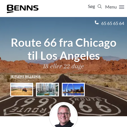
Søg
Menu
Luk
65 65 65 64
Route 66 fra Chicago
Vis resultater for:
Alle
Ferierejser
Firma- og temarejser
Studierejser
til Los Angeles
18 eller 22 dage
SE FLERE BILLEDER