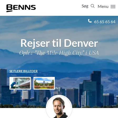
Søg
Menu
Luk
65 65 65 64
Vis resultater for:
Alle
Ferierejser
Rejser til Denver
Firma- og temarejser
Studierejser
Oplev "The Mile High City" i USA
SE FLERE BILLEDER