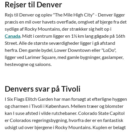
Rejser til Denver
Rejs til Denver og oplev "The Mile High City" - Denver ligger
præcis en mil over havets overflade, omgivet af bjerge fra det
sydlige af Rocky Mountains, der strækker sig helt op i
Canada
. Midt i centrum ligger en 1½ km lang gågade på 16th
Street. Alle de største seværdigheder ligger i gå afstand
herfra. Den gamle bydel, Lower Downtown eller "LoDo",
ligger ved Larimer Square, med gamle bygninger, gaslamper,
hestevogne og saloons.
Denvers svar på Tivoli
I Six Flags Elitch Garden har man forsøgt at efterligne hyggen
og charmen i Tivoli i København. Mellem træer og blomster
kan I suse afsted i vilde rutchebaner. Colorado State Capitol
er Colorados regeringsbygning, hvorfra der er en fantastisk
udsigt ud over bjergene i Rocky Mountains. Kuplen er belagt