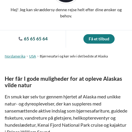
Hej! Jeg kan skræddersy denne rejse helt efter dine ønsker og
behov.
65 65 65 64
Få et tilbud
Nordamerika
USA
Bjørnesafari og kør selv i det bedste af Alaska
Her får I gode muligheder for at opleve Alaskas
vilde natur
En smuk kør selv tur gennem hjertet af Alaska med unikke
natur- og dyreoplevelser, der kan suppleres med
sansemættende aktive indslag som bjørnesafariture, guidede
fisketure, vandreture på gletsjere, helikoptereventyr og
hundeslædetur, Kenai Fjord National Park cruise og kajaktur
i Prince William Sound.