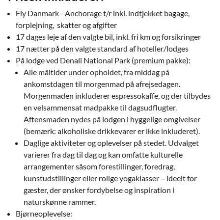
Fly Danmark - Anchorage t/r inkl. indtjekket bagage,
forplejning, skatter og afgifter
17 dages leje af den valgte bil, inkl. fri km og forsikringer
17 nætter på den valgte standard af hoteller/lodges
På lodge ved Denali National Park (premium pakke):
Alle måltider under opholdet, fra middag på
ankomstdagen til morgenmad på afrejsedagen.
Morgenmaden inkluderer espressokaffe, og der tilbydes
en velsammensat madpakke til dagsudflugter.
Aftensmaden nydes på lodgen i hyggelige omgivelser
(bemærk: alkoholiske drikkevarer er ikke inkluderet).
Daglige aktiviteter og oplevelser på stedet. Udvalget
varierer fra dag til dag og kan omfatte kulturelle
arrangementer såsom forestillinger, foredrag,
kunstudstillinger eller rolige yogaklasser – ideelt for
gæster, der ønsker fordybelse og inspiration i
naturskønne rammer.
Bjørneoplevelse: