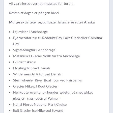
vil være jeres overnatningssted for turen.
Resten af dagen er på egen hånd.
Mulige aktiviteter og udflugter langs jeres rute i Alaska
Lej cykler i Anchorage
Bjørnesafaritur til Redoubt Bay, Lake Clark eller Chinitna
Bay
Sightseeingtur i Anchorage
Matanuska Glacier Walk tur fra Anchorage
Guidet fisketur
Floating trip ved Denali
Wilderness ATV tur ved Denali
Sternwheeler River Boat Tour ved Fairbanks
Glacier Hike på Root Glacier
Helikoptereventyr og hundeslædetur på snedækket
gletsjer i nærheden af Palmer
Kenai Fjords National Park Cruise
Exit Glacier Ice Hike ved Seward