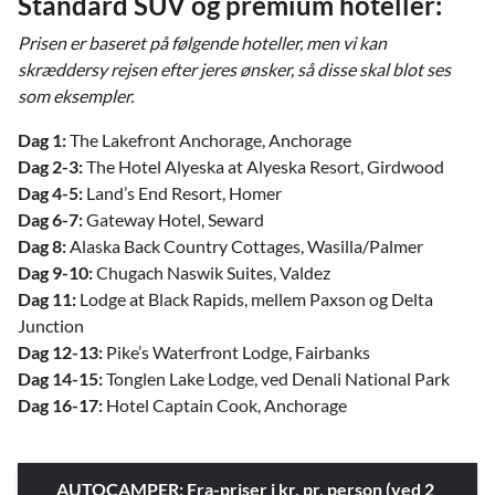
Standard SUV og premium hoteller:
Prisen er baseret på følgende hoteller, men vi kan
skræddersy rejsen efter jeres ønsker, så disse skal blot ses
som eksempler.
Dag 1:
The Lakefront Anchorage, Anchorage
Dag 2-3:
The Hotel Alyeska at Alyeska Resort, Girdwood
Dag 4-5:
Land’s End Resort, Homer
Dag 6-7:
Gateway Hotel, Seward
Dag 8:
Alaska Back Country Cottages, Wasilla/Palmer
Dag 9-10:
Chugach Naswik Suites, Valdez
Dag 11:
Lodge at Black Rapids, mellem Paxson og Delta
Junction
Dag 12-13:
Pike’s Waterfront Lodge, Fairbanks
Dag 14-15:
Tonglen Lake Lodge, ved Denali National Park
Dag 16-17:
Hotel Captain Cook, Anchorage
AUTOCAMPER: Fra-priser i kr. pr. person (ved 2