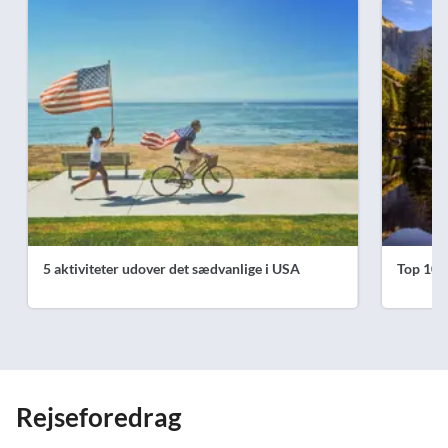
5 aktiviteter udover det sædvanlige i USA
Top 10 a
Rejseforedrag