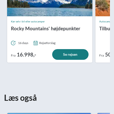
Kør selv i bil eller autocamper
Autocamper
Rocky Mountains' højdepunkter
Tilbud
16 days
Rejseforslag
16.998,-
500
Se rejsen
Fra
Fra
Læs også