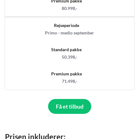
Premium pakke
80.998,-
Rejseperiode
Primo - medio september
Standard pakke
50.398,-
Premium pakke
71.498,-
Få et tilbud
Prisen inkluderer: