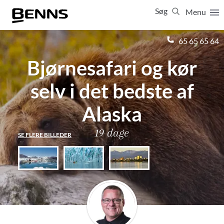
Søg
Menu
Luk
65 65 65 64
Bjørnesafari og kør
Vis resultater for:
Alle
Ferierejser
selv i det bedste af
Firma- og temarejser
Studierejser
Alaska
19 dage
SE FLERE BILLEDER