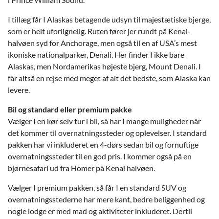
I tillæg får I Alaskas betagende udsyn til majestætiske bjerge,
som er helt uforlignelig. Ruten fører jer rundt på Kenai-
halvøen syd for Anchorage, men også til en af USA’s mest
ikoniske nationalparker, Denali. Her finder I ikke bare
Alaskas, men Nordamerikas højeste bjerg, Mount Denali. I
får altså en rejse med meget af alt det bedste, som Alaska kan
levere.
Bil og standard eller premium pakke
Vælger I en kør selv tur i bil, så har I mange muligheder når
det kommer til overnatningssteder og oplevelser. I standard
pakken har vi inkluderet en 4-dørs sedan bil og fornuftige
overnatningssteder til en god pris. I kommer også på en
bjørnesafari ud fra Homer på Kenai halvøen.
Vælger I premium pakken, så får I en standard SUV og
overnatningsstederne har mere kant, bedre beliggenhed og
nogle lodge er med mad og aktiviteter inkluderet. Dertil