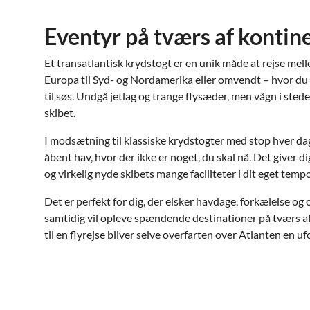
Eventyr på tværs af kontin
Et transatlantisk krydstogt er en unik måde at rejse mell
Europa til Syd- og Nordamerika eller omvendt – hvor du vir
til søs. Undgå jetlag og trange flysæder, men vågn i stede
skibet.
I modsætning til klassiske krydstogter med stop hver dag
åbent hav, hvor der ikke er noget, du skal nå. Det giver di
og virkelig nyde skibets mange faciliteter i dit eget tempo
Det er perfekt for dig, der elsker havdage, forkælelse o
samtidig vil opleve spændende destinationer på tværs a
til en flyrejse bliver selve overfarten over Atlanten en u