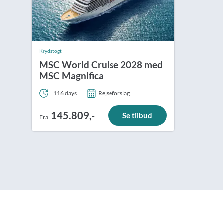
Krydstogt
MSC World Cruise 2028 med
MSC Magnifica
116 days
Rejseforslag
145.809,-
Se tilbud
Fra