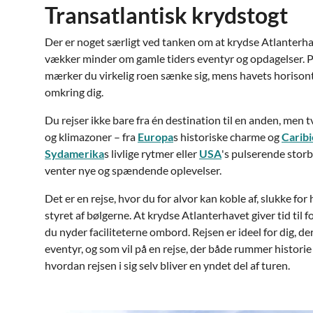
Transatlantisk krydstogt
Der er noget særligt ved tanken om at krydse Atlanterhav
vækker minder om gamle tiders eventyr og opdagelser. På
mærker du virkelig roen sænke sig, mens havets horisont
omkring dig.
Du rejser ikke bare fra én destination til en anden, men 
og klimazoner – fra
Europa
s historiske charme og
Carib
Sydamerika
s livlige rytmer eller
USA
's pulserende storb
venter nye og spændende oplevelser.
Det er en rejse, hvor du for alvor kan koble af, slukke f
styret af bølgerne. At krydse Atlanterhavet giver tid til 
du nyder faciliteterne ombord. Rejsen er ideel for dig, d
eventyr, og som vil på en rejse, der både rummer historie
hvordan rejsen i sig selv bliver en yndet del af turen.