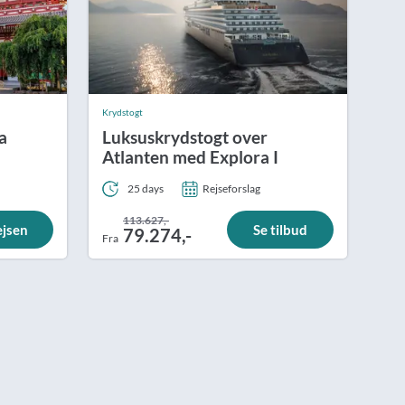
Krydstogt
a
Luksuskrydstogt over
Atlanten med Explora I
25 days
Rejseforslag
113.627,-
ejsen
Se tilbud
79.274,-
Fra