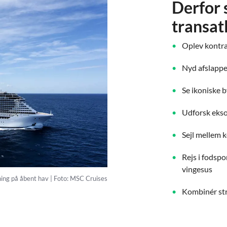
Derfor 
transat
Oplev kontra
Nyd afslappe
Se ikoniske 
Udforsk ekso
Sejl mellem k
Rejs i fodsp
vingesus
ing på åbent hav | Foto: MSC Cruises
Kombinér str