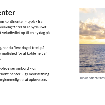
enter
em kontinenter – typisk fra
kelig får tid til at nyde livet
t veludhvilet op til en ny dag på
, har du flere dage i træk på
g mulighed for at koble helt af
.
g oplevelser ombord – og
f kontinenter. Og i modsætning
Kryds Atlanterhave
forglemmelig del af oplevelsen.