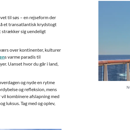
et til søs – en rejseform der
 et transatlantisk krydstogt
 strækker sig uendeligt
tværs over kontinenter, kulturer
ien
s varme paradis til
yer. Uanset hvor du går i land,
or hverdagen og nyde en rytme
Ny
fordybelse og refleksion, mens
er vil kombinere afslapning med
 og luksus. Tag med og oplev,