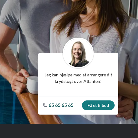
ean
Jeg kan hjælpe med at arrangere dit
krydstogt over Atlanten!
65 65 65 65
Få et tilbud