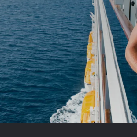
Royal Caribb
VIVA Cruises
ika