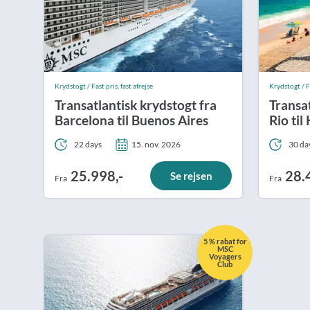
Krydstogt / Fast pris, fast afrejse
Krydstogt / Fa
Transatlantisk krydstogt fra
Transat
Barcelona til Buenos Aires
Rio ti
22 days
15. nov. 2026
30 da
25.998,-
28.
Se rejsen
Fra
Fra
5 % rabat for
MSC
Voyagers
Club