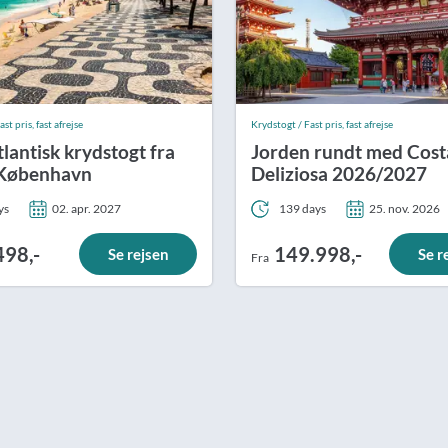
st pris, fast afrejse
Krydstogt / Fast pris, fast afrejse
lantisk krydstogt fra
Jorden rundt med Cost
l København
Deliziosa 2026/2027
ys
02. apr. 2027
139 days
25. nov. 2026
498,-
149.998,-
Se rejsen
Se r
Fra