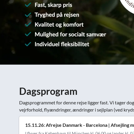
Dagsprogram
Dagsprogrammet for denne rejse ligger fast. Vi tager dog
vejrforhold, flyændringer, ændringer i sejlplan (ved krydst
15.11.26: Afrejse Danmark - Barcelona | Afsejling
I flyver fra København til München kl. 06.00 og lander kl. 