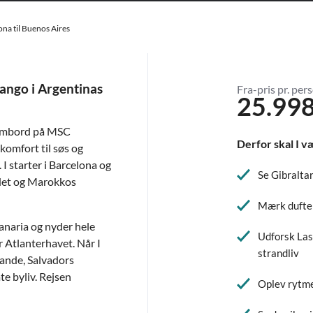
ona til Buenos Aires
tango i Argentinas
Fra-pris pr. pers
25.998
 ombord på MSC
Derfor skal I v
komfort til søs og
 I starter i Barcelona og
Se Gibralta
ædet og Marokkos
Mærk dufte 
naria og nyder hele
Udforsk Las
 Atlanterhavet. Når I
strandliv
ande, Salvadors
e byliv. Rejsen
Oplev rytmer