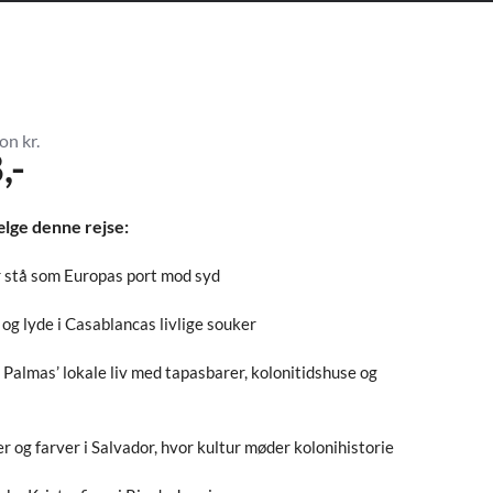
on kr.
,-
ælge denne rejse:
r stå som Europas port mod syd
og lyde i Casablancas livlige souker
 Palmas’ lokale liv med tapasbarer, kolonitidshuse og
 og farver i Salvador, hvor kultur møder kolonihistorie