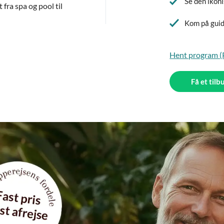
Se den ikoni
fra spa og pool til
Kom på guid
Hent program 
Få et tilb