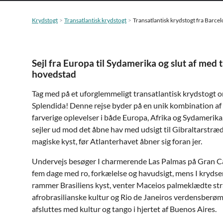
Krydstogt
Transatlantisk krydstogt
Transatlantisk krydstogt fra Barcel
Sejl fra Europa til Sydamerika og slut af med 
hovedstad
Tag med på et uforglemmeligt transatlantisk krydstogt
Splendida! Denne rejse byder på en unik kombination af 
farverige oplevelser i både Europa, Afrika og Sydamerika.
sejler ud mod det åbne hav med udsigt til Gibraltarstr
magiske kyst, før Atlanterhavet åbner sig foran jer.
Undervejs besøger I charmerende Las Palmas på Gran Ca
fem dage med ro, forkælelse og havudsigt, mens I krydser
rammer Brasiliens kyst, venter Maceios palmeklædte str
afrobrasilianske kultur og Rio de Janeiros verdensberømt
afsluttes med kultur og tango i hjertet af Buenos Aires.