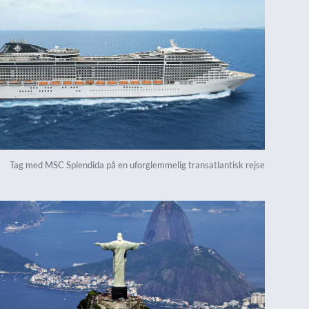
Tag med MSC Splendida på en uforglemmelig transatlantisk rejse