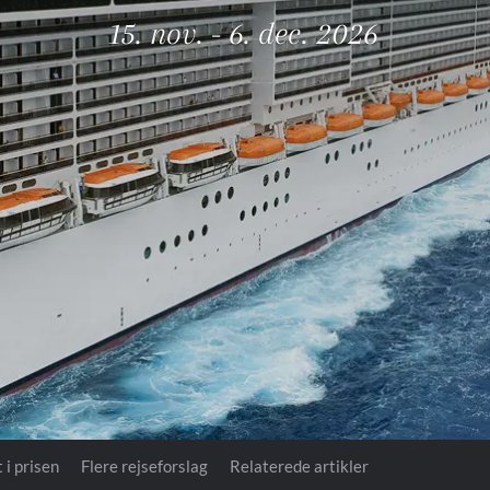
Royal Caribb
15. nov. - 6. dec. 2026
VIVA Cruises
ika
 i prisen
Flere rejseforslag
Relaterede artikler