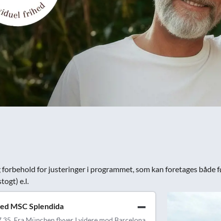
 forbehold for justeringer i programmet, som kan foretages både fø
ogt) e.l.
 med MSC Splendida
07.35. Fra München flyver I videre mod Barcelona