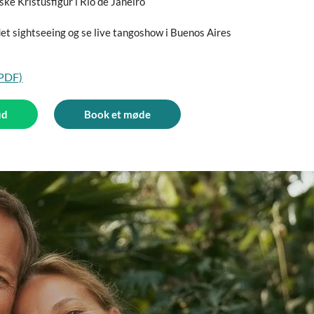
ske Kristusfigur i Rio de Janeiro
et sightseeing og se live tangoshow i Buenos Aires
(PDF)
ud
Book et møde