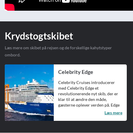
Krydstogtskibet
Læs mere om skibet på rejsen og de forskellige kahytstyper
ombord.
Celebrity Edge
Celebrity Cruises introducerer
med Celebrity Edge et
revolutionerende nyt skib, der er
klar til at ændre den måde,
gæsterne oplever verden på. Edge
sejlede jomfrutur i december ...
Læs mere