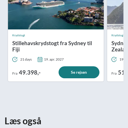
Krydstogt
Krydstogt
Stillehavskrydstogt fra Sydney til
Sydney
Fiji
Zealan
21 days
19. apr. 2027
19 da
49.398,-
51.
Se rejsen
Fra
Fra
Læs også