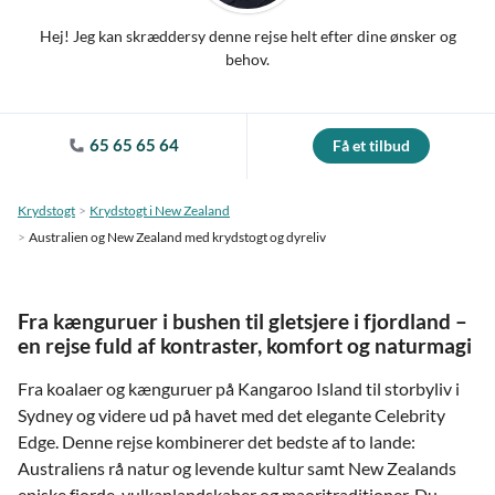
Hej! Jeg kan skræddersy denne rejse helt efter dine ønsker og
behov.
65 65 65 64
Få et tilbud
Krydstogt
Krydstogt i New Zealand
Australien og New Zealand med krydstogt og dyreliv
Fra kænguruer i bushen til gletsjere i fjordland –
en rejse fuld af kontraster, komfort og naturmagi
Fra koalaer og kænguruer på Kangaroo Island til storbyliv i
Sydney og videre ud på havet med det elegante Celebrity
Edge. Denne rejse kombinerer det bedste af to lande:
Australiens rå natur og levende kultur samt New Zealands
episke fjorde, vulkanlandskaber og maoritraditioner. Du