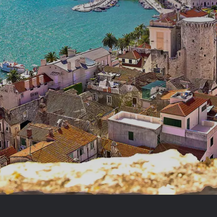
Royal Caribb
VIVA Cruises
ika