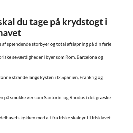
skal du tage på krydstogt i
havet
e af spændende storbyer og total afslapning på din ferie
oriske seværdigheder i byer som Rom, Barcelona og
kønne strande langs kysten i fx Spanien, Frankrig og
n på smukke øer som Santorini og Rhodos i det græske
lhavets køkken med alt fra friske skaldyr til frisklavet