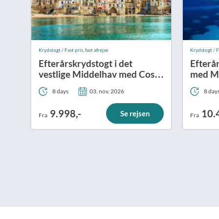
Krydstogt / Fast pris, fast afrejse
Krydstogt / Fa
Efterårskrydstogt i det
Efterår
vestlige Middelhav med Costa
med M
Pacifica
8 days
03. nov. 2026
8 day
9.998,-
10.
Se rejsen
Fra
Fra