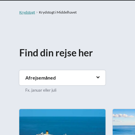
Krydstogt
Krydstogt i Middelhavet
Find din rejse her
Afrejsemåned
Fx. januar eller juli