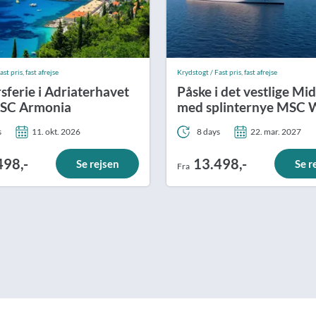
st pris, fast afrejse
Krydstogt / Fast pris, fast afrejse
sferie i Adriaterhavet
Påske i det vestlige Mi
SC Armonia
med splinternye MSC 
Asia
s
11. okt. 2026
8 days
22. mar. 2027
498,-
13.498,-
Se rejsen
Se r
Fra