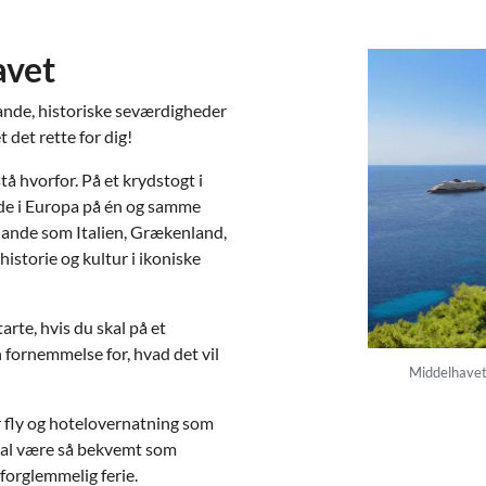
avet
ande, historiske seværdigheder
 det rette for dig!
tå hvorfor. På et krydstogt i
nde i Europa på én og samme
i lande som Italien, Grækenland,
istorie og kultur i ikoniske
arte, hvis du skal på et
n fornemmelse for, hvad det vil
Middelhavet-
r fly og hotelovernatning som
 skal være så bekvemt som
uforglemmelig ferie.