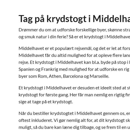
Tag på krydstogt i Middelh
Drømmer du om at udforske forskellige byer, skønne str
og smuk natur i din ferie? Så er et krydstogt i Middelhavet
Middelhavet er et populært rejsemål, og det er let at fors
Middelhavet får du altid mulighed for at opleve flere la
rejse. Et krydstogt i Middelhavet kan bl.a. byde på stop 
Spanien og Frankrig med mulighed for at udforske en rig h
byer som Rom, Athen, Barcelona og ​​Marseille.
Et krydstogt i Middelhavet er desuden et ideelt sted at st
krydstogt for første gang. Her får man nemlig en rigtig fi
sige at tage på et krydstogt.
Når du bestiller krydstogtet i Middelhavet gennem os, e
oftest inkluderet. Vi gør nemlig alt for, at dit krydstogt
muligt, så du bare kan læne dig tilbage, og se frem til en 