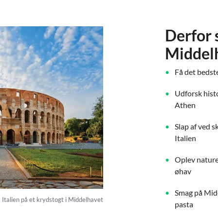
Derfor 
Middel
Få det bedst
Udforsk hist
Athen
Slap af ved s
Italien
Oplev nature
øhav
Smag på Midde
Italien på et krydstogt i Middelhavet
pasta