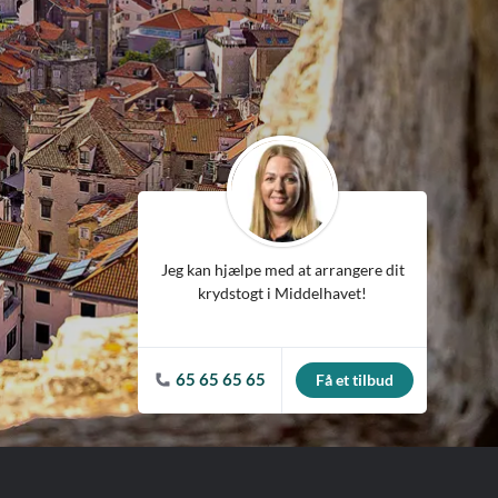
ean
Jeg kan hjælpe med at arrangere dit
krydstogt i Middelhavet!
65 65 65 65
Få et tilbud