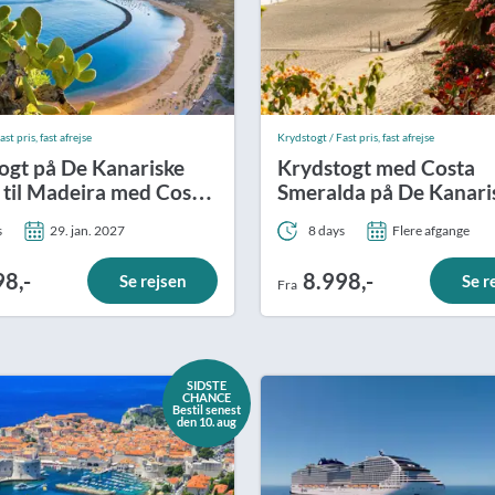
st pris, fast afrejse
Krydstogt / Fast pris, fast afrejse
ogt på De Kanariske
Krydstogt med Costa
 til Madeira med Costa
Smeralda på De Kanari
lda
Øer og Madeira
s
29. jan. 2027
8 days
Flere afgange
98,-
8.998,-
Se rejsen
Se r
Fra
SIDSTE
CHANCE
Bestil senest
den 10. aug