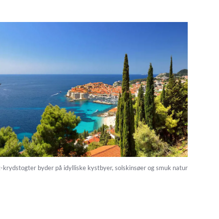
krydstogter byder på idylliske kystbyer, solskinsøer og smuk natur