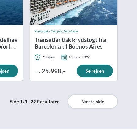
Krydstogt / Fast pris, fast afrejse
ddelhav
Transatlantisk krydstogt fra
World
Barcelona til Buenos Aires
22 days
15. nov. 2026
25.998,-
ejsen
Se rejsen
Fra
Side 1/3 - 22 Resultater
Næste side