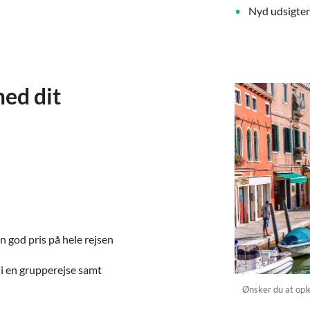
Nyd udsigten 
ed dit
n god pris på hele rejsen
 i en grupperejse samt
Ønsker du at opl