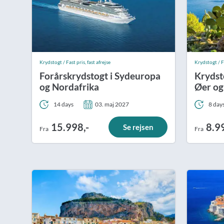
Krydstogt / Fast pris, fast afrejse
Krydstogt / Fa
Forårskrydstogt i Sydeuropa
Krydst
og Nordafrika
Øer og
Smera
14 days
03. maj 2027
8 day
15.998,-
8.9
Se rejsen
Fra
Fra