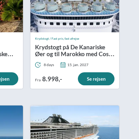
Krydstogt / Fast pris, fast afrejse
Krydstogt på De Kanariske
ske
Øer og til Marokko med Costa
Smeralda
8 days
15. jan. 2027
8.998,-
ejsen
Se rejsen
Fra