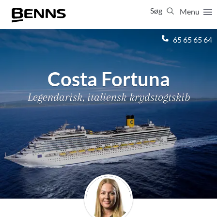
Søg
Menu
Luk
65 65 65 64
Vis resultater for:
Alle
Ferierejser
Costa Fortuna
Firma- og temarejser
Studierejser
Legendarisk, italiensk krydstogtskib