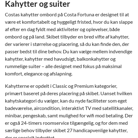
Kahytter og suiter
Costas kahytter ombord på Costa Fortuna er designet til at
være et komfortabelt og hyggeligt fristed, hvor du kan slappe
af efter en dag fyldt med aktiviteter og oplevelser, både
ombord og på land. Skibet tilbyder en bred vifte af kahytter,
der varierer i størrelse og placering, så du kan finde den, der
passer bedst til dine behov. Du kan vælge mellem indvendige
kahytter, kahytter med havudsigt, balkonkahytter og
rummelige suiter – alle designet med fokus på maksimal
komfort, elegance og afslapning.
Kahytterne er opdelt i Classic og Premium kategorier,
primært baseret på deres placering på skibet. Uanset hvilken
kahytskategori du vælger, kan du nyde faciliteter som eget
badeværelse, aircondition, interaktivt TV med satellitkanaler,
minibar, pengeskab, samt mulighed for wifi mod betaling. Der
er også 24-timers roomservice tilgængelig, og for dem med
særlige behov tilbyder skibet 27 handicapvenlige kahytter,
der er specielt indrettet.