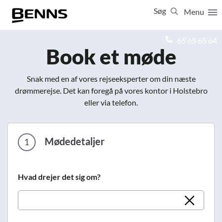
Søg
Menu
Luk
65 65 65 64
Book et møde
Vis resultater for:
Alle
Ferierejser
Snak med en af vores rejseeksperter om din næste
Firma- og temarejser
Studierejser
drømmerejse. Det kan foregå på vores kontor i Holstebro
eller via telefon.
Mødedetaljer
1
Hvad drejer det sig om?