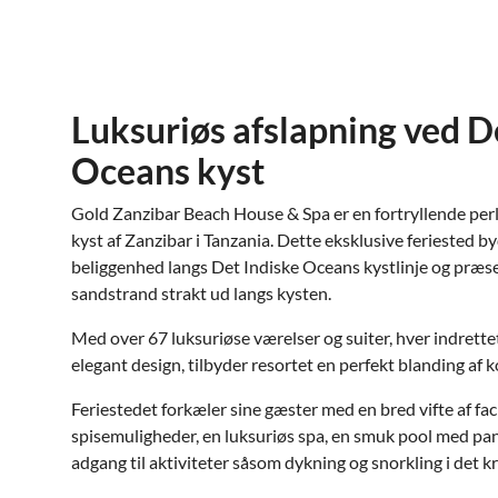
Luksuriøs afslapning ved D
Oceans kyst
Gold Zanzibar Beach House & Spa er en fortryllende per
kyst af Zanzibar i Tanzania. Dette eksklusive feriested b
beliggenhed langs Det Indiske Oceans kystlinje og præse
sandstrand strakt ud langs kysten.
Med over 67 luksuriøse værelser og suiter, hver indrette
elegant design, tilbyder resortet en perfekt blanding af k
Feriestedet forkæler sine gæster med en bred vifte af faci
spisemuligheder, en luksuriøs spa, en smuk pool med p
adgang til aktiviteter såsom dykning og snorkling i det k