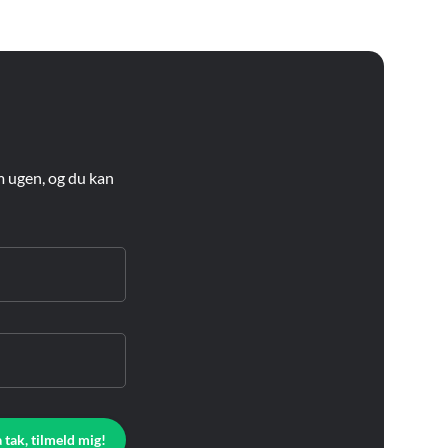
m ugen, og du kan
a tak, tilmeld mig!