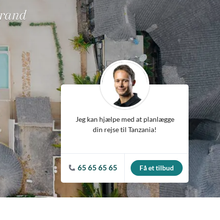
ean
trand
Jeg kan hjælpe med at planlægge
din rejse til Tanzania!
65 65 65 65
Få et tilbud