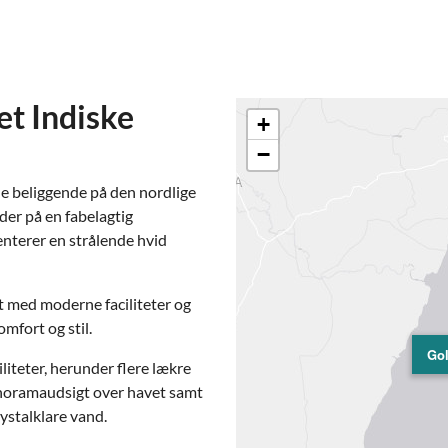
et Indiske
+
−
le beliggende på den nordlige
yder på en fabelagtig
nterer en strålende hvid
t med moderne faciliteter og
omfort og stil.
Gol
liteter, herunder flere lækre
anoramaudsigt over havet samt
rystalklare vand.