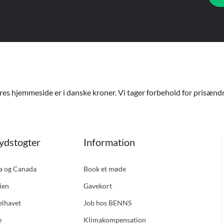
ores hjemmeside er i danske kroner. Vi tager forbehold for prisændri
ydstogter
Information
ka og Canada
Book et møde
ien
Gavekort
elhavet
Job hos BENNS
e
Klimakompensation