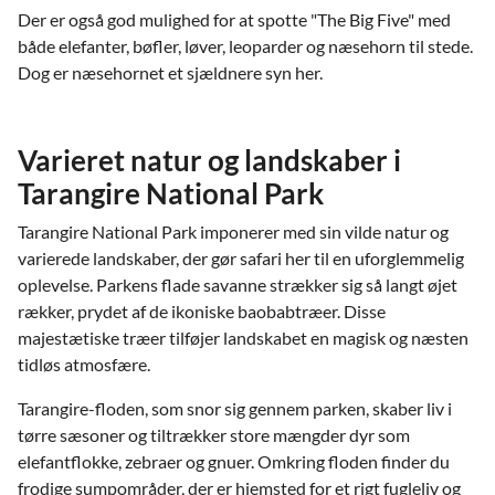
Der er også god mulighed for at spotte "The Big Five" med
både elefanter, bøfler, løver, leoparder og næsehorn til stede.
Dog er næsehornet et sjældnere syn her.
Varieret natur og landskaber i
Tarangire National Park
Tarangire National Park imponerer med sin vilde natur og
varierede landskaber, der gør safari her til en uforglemmelig
oplevelse. Parkens flade savanne strækker sig så langt øjet
rækker, prydet af de ikoniske baobabtræer. Disse
majestætiske træer tilføjer landskabet en magisk og næsten
tidløs atmosfære.
Tarangire-floden, som snor sig gennem parken, skaber liv i
tørre sæsoner og tiltrækker store mængder dyr som
elefantflokke, zebraer og gnuer. Omkring floden finder du
frodige sumpområder, der er hjemsted for et rigt fugleliv og