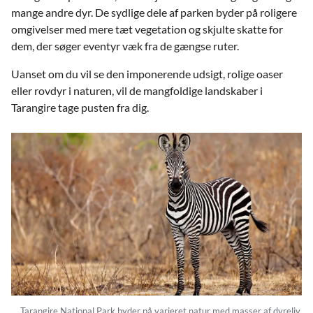
mange andre dyr. De sydlige dele af parken byder på roligere
omgivelser med mere tæt vegetation og skjulte skatte for
dem, der søger eventyr væk fra de gængse ruter.
Uanset om du vil se den imponerende udsigt, rolige oaser
eller rovdyr i naturen, vil de mangfoldige landskaber i
Tarangire tage pusten fra dig.
Tarangire National Park byder på varieret natur med masser af dyreliv.