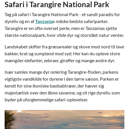
Safari i Tarangire National Park
Tag på safari i Tarangire National Park - et sandt paradis for
dyreliv og en af
Tanzania
s måske bedste safariparker.
Tarangire er en ofte overset perle, men er Tanzanias sjette
største nationalpark, hvor vilde dyr og storslået natur venter.
Landskabet skifter fra græsarealer og skove mod nord til lave
bakker, krat og sumpland mod syd. Her kan du opleve store
mængder elefanter, zebraer, giraffer og mange andre dyr.
Især samles mange dyr omkring Tarangire-floden, parkens
vigtigste vandkilde for dyrene i den tørre sæson. Parken er
kendt for sine ikoniske baobabtræer, der hæver sig
majestætisk over den åbne savanne, og sit rige dyreliv, som
byder på uforglemmelige safari-oplevelser.