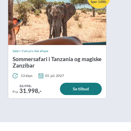
Spar 1.000,-
Safari / Fast pris, fast afrejse
Sommersafari i Tanzania og magiske
Zanzibar
13 days
05. jul. 2027
32.998,-
Se tilbud
31.998,-
Fra