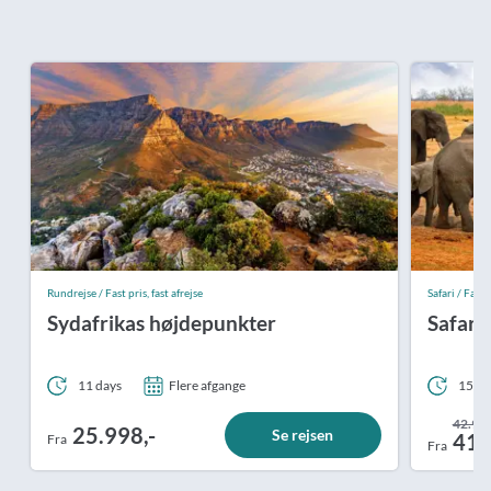
Rundrejse / Fast pris, fast afrejse
Safari / Fast p
Sydafrikas højdepunkter
Safari 
11 days
Flere afgange
15 da
42.998
25.998,-
Se rejsen
41.
Fra
Fra