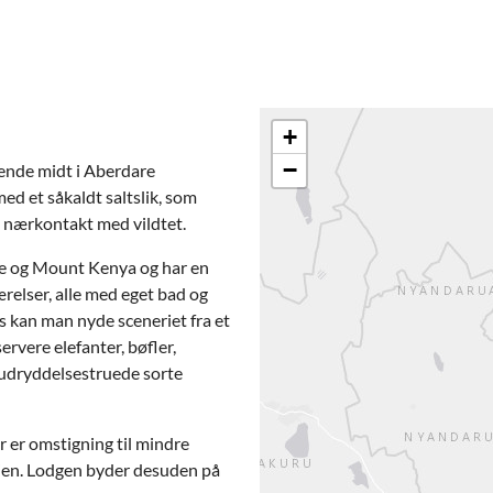
+
−
ggende midt i Aberdare
ed et såkaldt saltslik, som
t nærkontakt med vildtet.
are og Mount Kenya og har en
ærelser, alle med eget bad og
ers kan man nyde sceneriet fra et
ervere elefanter, bøfler,
udryddelsestruede sorte
r er omstigning til mindre
ilien. Lodgen byder desuden på