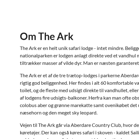
Om The Ark
The Ark er en helt unik safari lodge - intet mindre. Beli
nationalparken er lodgen anlagt direkte ved et vandhul m
tiltrækker masser af vilde dyr. Man er næsten garantere
The Ark er et af de tre trætop-lodges i parkerne Aberd
rigtig god beliggenhed. Her findes i alt 60 komfortable v
toilet, og de fleste med udsigt direkte til vandhullet, ell
af lodgens fire udsigts-balkoner. Herfra kan man ofte obs
colobus aber og grønne marekatte samt ovenikøbet det 
næsehorn og den meget sky leopard.
Vejen til The Ark går via Aberdare Country Club, hvor de
køretøjer. Der kan også køres safari i skoven - kaldet Sa