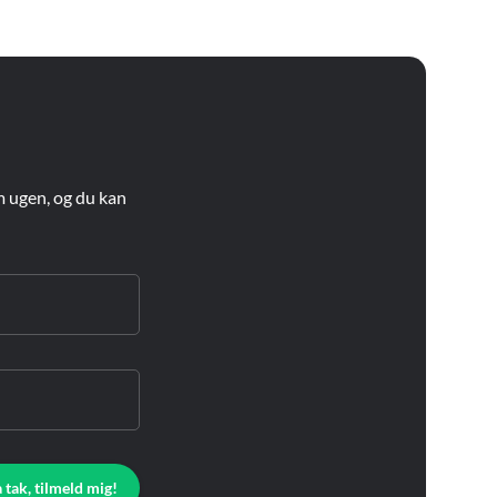
m ugen, og du kan
a tak, tilmeld mig!