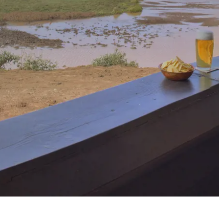
Royal Caribb
VIVA Cruises
ika