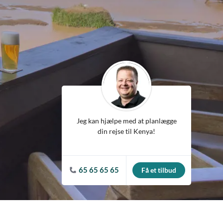
ean
Jeg kan hjælpe med at planlægge
din rejse til Kenya!
65 65 65 65
Få et tilbud