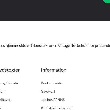
ores hjemmeside er i danske kroner. Vi tager forbehold for prisændri
ydstogter
Information
ka og Canada
Book et møde
ien
Gavekort
elhavet
Job hos BENNS
e
Klimakompensation