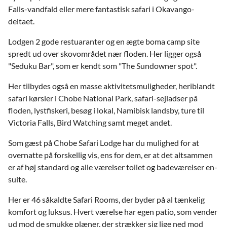
Falls-vandfald eller mere fantastisk safari i Okavango-
deltaet.
Lodgen 2 gode restuaranter og en ægte boma camp site
spredt ud over skovområdet nær floden. Her ligger også
"Seduku Bar", som er kendt som "The Sundowner spot".
Her tilbydes også en masse aktivitetsmuligheder, heriblandt
safari kørsler i Chobe National Park, safari-sejladser på
floden, lystfiskeri, besøg i lokal, Namibisk landsby, ture til
Victoria Falls, Bird Watching samt meget andet.
Som gæst på Chobe Safari Lodge har du mulighed for at
overnatte på forskellig vis, ens for dem, er at det altsammen
er af høj standard og alle værelser toilet og badeværelser en-
suite.
Her er 46 såkaldte Safari Rooms, der byder på al tænkelig
komfort og luksus. Hvert værelse har egen patio, som vender
ud mod de smukke plæner, der strækker sig lige ned mod