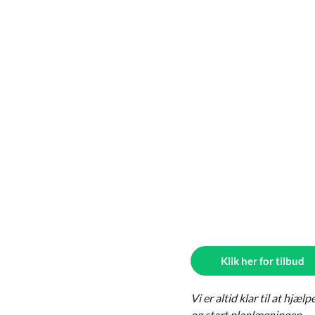
Klik her for tilbud
Vi er altid klar til at hj
og start planlægningen.