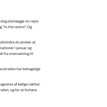
 dog planlægge sin rejse
g ”In the centre”. Og
medmindre du ønsker at
nationer i januar og
lt fra overnatning til
Australien har behagelige
agneres af kølige nætter.
lien, og for at forhøre