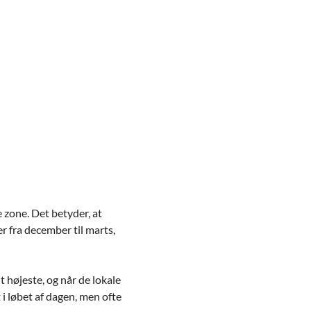
e zone. Det betyder, at
er fra december til marts,
t højeste, og når de lokale
t i løbet af dagen, men ofte