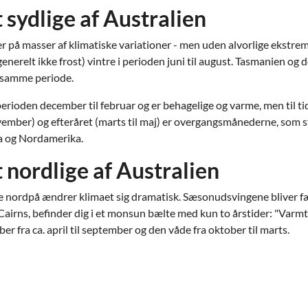
 sydlige af Australien
r på masser af klimatiske variationer - men uden alvorlige ekstrem
generelt ikke frost) vintre i perioden juni til august. Tasmanien og
 i samme periode.
erioden december til februar og er behagelige og varme, men til t
vember) og efteråret (marts til maj) er overgangsmånederne, som s
a og Nordamerika.
t nordlige af Australien
ordpå ændrer klimaet sig dramatisk. Sæsonudsvingene bliver fær
airns, befinder dig i et monsun bælte med kun to årstider: "Varmt
ber fra ca. april til september og den våde fra oktober til marts.