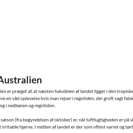
Australien
en er præget af, at næsten halvdelen af landet ligger i den tropisk
live en våd oplevelse hvis man rejser i regntiden, der groft sagt fald
ing i nedbøren og regntiden.
æson (fra begyndelsen af ​​oktober) er, når luftfugtigheden er på si
t irritable hjørne. I midten af ​​landet er der som oftest varmt og tør