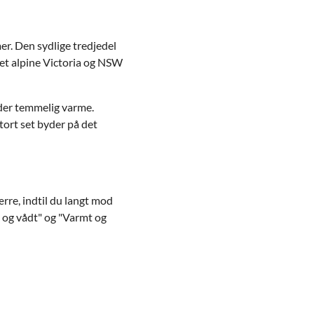
er. Den sydlige tredjedel
 det alpine Victoria og NSW
ider temmelig varme.
tort set byder på det
re, indtil du langt mod
 og vådt" og "Varmt og