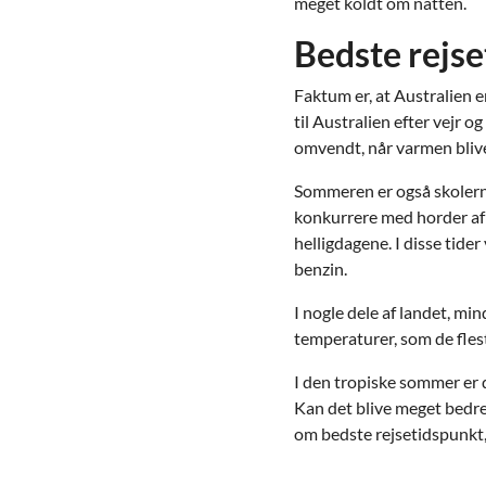
meget koldt om natten.
Bedste rejse
Faktum er, at Australien e
til Australien efter vejr o
omvendt, når varmen bliver 
Sommeren er også skolerne
konkurrere med horder af l
helligdagene. I disse tider
benzin.
I nogle dele af landet, m
temperaturer, som de flest
I den tropiske sommer er 
Kan det blive meget bedre?
om bedste rejsetidspunkt, 