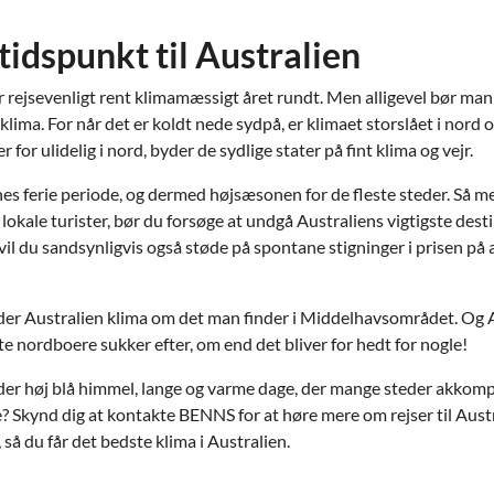
tidspunkt til Australien
r rejsevenligt rent klimamæssigt året rundt. Men alligevel bør man
g klima. For når det er koldt nede sydpå, er klimaet storslået i nord o
for ulidelig i nord, byder de sydlige stater på fint klima og vejr.
s ferie periode, og dermed højsæsonen for de fleste steder. Så 
okale turister, bør du forsøge at undgå Australiens vigtigste desti
 vil du sandsynligvis også støde på spontane stigninger i prisen på a
inder Australien klima om det man finder i Middelhavsområdet. Og 
e nordboere sukker efter, om end det bliver for hedt for nogle!
der høj blå himmel, lange og varme dage, der mange steder akkomp
 Skynd dig at kontakte BENNS for at høre mere om rejser til Austra
så du får det bedste klima i Australien.