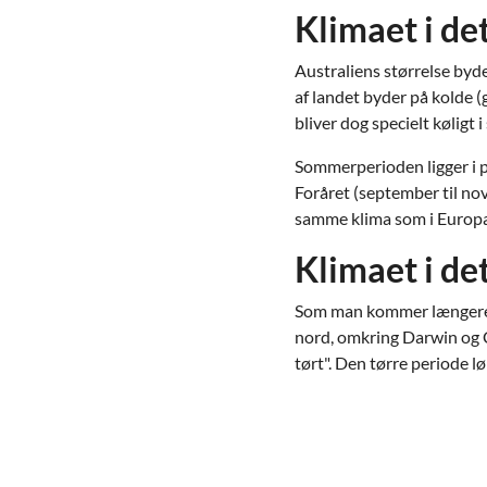
Klimaet i det
Australiens størrelse byde
af landet byder på kolde (
bliver dog specielt køligt
Sommerperioden ligger i p
Foråret (september til no
samme klima som i Europ
Klimaet i de
Som man kommer længere n
nord, omkring Darwin og C
tørt". Den tørre periode lø