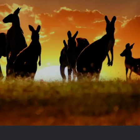
Royal Caribb
VIVA Cruises
ika