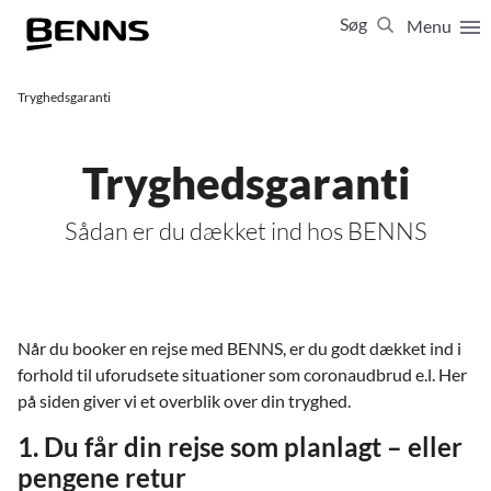
Søg
Menu
Luk
65 65 65 64
Tryghedsgaranti
Vis resultater for:
Alle
Ferierejser
Tryghedsgaranti
Firma- og temarejser
Studierejser
Sådan er du dækket ind hos BENNS
Når du booker en rejse med BENNS, er du godt dækket ind i
forhold til uforudsete situationer som coronaudbrud e.l. Her
på siden giver vi et overblik over din tryghed.
1. Du får din rejse som planlagt – eller
pengene retur