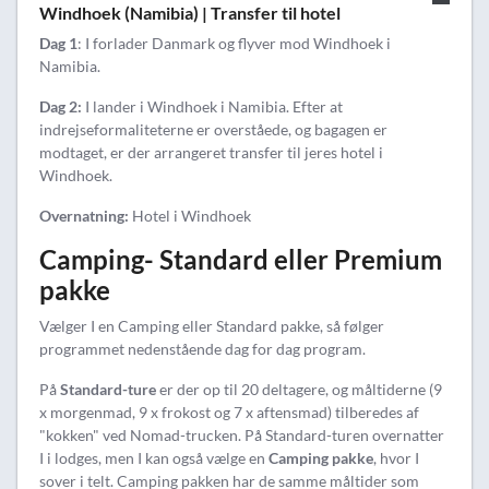
Windhoek (Namibia) | Transfer til hotel
Dag 1
: I forlader Danmark og flyver mod Windhoek i
Namibia.
Dag 2:
I lander i Windhoek i Namibia. Efter at
indrejseformaliteterne er overståede, og bagagen er
modtaget, er der arrangeret transfer til jeres hotel i
Windhoek.
Overnatning:
Hotel i Windhoek
Camping- Standard eller Premium
pakke
Vælger I en Camping eller Standard pakke, så følger
programmet nedenstående dag for dag program.
På
Standard-ture
er der op til 20 deltagere, og måltiderne (9
x morgenmad, 9 x frokost og 7 x aftensmad) tilberedes af
"kokken" ved Nomad-trucken. På Standard-turen overnatter
I i lodges, men I kan også vælge en
Camping pakke
, hvor I
sover i telt. Camping pakken har de samme måltider som