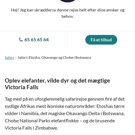
Hej! Jeg kan skræddersy denne rejse helt efter dine ønsker og
behov.
65 65 65 64
Få et tilbud
Safari
Safari i Etosha, Okavango og Chobe i Botswana
Oplev elefanter, vilde dyr og det mægtige
Victoria Falls
Tag med på en uforglemmelig safarirejse gennem fire af det
sydlige Afrikas mest ikoniske naturområder: Etoshas tørre
vidder i Namibia, det magiske Okavango Delta i Botswana,
Chobe National Parks elefantflokke – og de brusende
Victoria Falls i Zimbabwe.