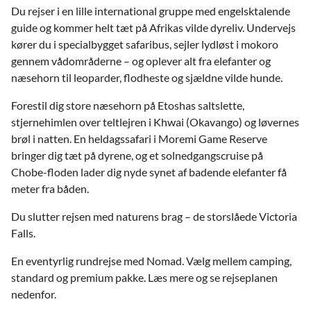
Du rejser i en lille international gruppe med engelsktalende
guide og kommer helt tæt på Afrikas vilde dyreliv. Undervejs
kører du i specialbygget safaribus, sejler lydløst i mokoro
gennem vådområderne – og oplever alt fra elefanter og
næsehorn til leoparder, flodheste og sjældne vilde hunde.
Forestil dig store næsehorn på Etoshas saltslette,
stjernehimlen over teltlejren i Khwai (Okavango) og løvernes
brøl i natten. En heldagssafari i Moremi Game Reserve
bringer dig tæt på dyrene, og et solnedgangscruise på
Chobe-floden lader dig nyde synet af badende elefanter få
meter fra båden.
Du slutter rejsen med naturens brag – de storslåede Victoria
Falls.
En eventyrlig rundrejse med Nomad. Vælg mellem camping,
standard og premium pakke. Læs mere og se rejseplanen
nedenfor.