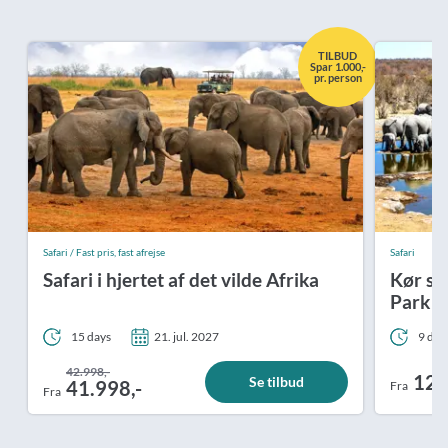
TILBUD
Spar 1.000,-
pr. person
Safari / Fast pris, fast afrejse
Safari
Safari i hjertet af det vilde Afrika
Kør sel
Park i
15 days
21. jul. 2027
9 day
42.998,-
12.
Se tilbud
41.998,-
Fra
Fra