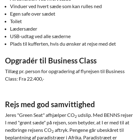
Vinduer ved hvert sæde som kan rulles ned
Egen safe over sædet
Toilet
Lædersæder
USB-udtag ved alle sæderne
Plads til kufferten, hvis du ønsker at rejse med det
Opgradér til Business Class
Tillæg pr. person for opgradering af flyrejsen til Business
Class: Fra 22.400,-
Rejs med god samvittighed
Jeres "Green Seat" afhjælper CO
udslip. Med BENNS rejser
2
I med "grønt sæde" på rejsen, som betyder, at I er med til at
nedbringe rejsens CO
aftryk. Pengene går ubeskåret til
2
beplantning af paradistræer i Afrika. Paradistræet er