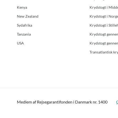
Kenya
Krydstogt i Midd
New Zealand
Krydstogt i Norg
Sydafrika
Krydstogt i Stille
Tanzania
Krydstogt genne
USA
Krydstogt genne
Transatlantisk kr
Medlem af Rejsegarantifonden i Danmark nr. 1400