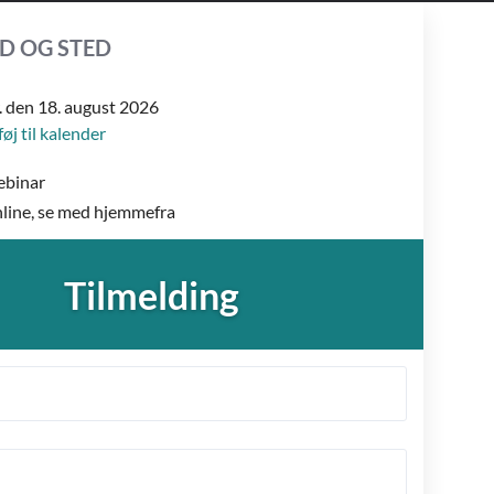
ID OG STED
ir. den 18. august 2026
føj til kalender
binar
line, se med hjemmefra
Tilmelding