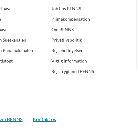
elhavet
Job hos BENNS
e
Klimakompensation
havet
Om BENNS
m Suezkanalen
Privatlivspolitik
m Panamakanalen
Rejsebetingelser
ydstogt
Vigtig information
Rejs trygt med BENNS
Om BENNS
Kontakt os