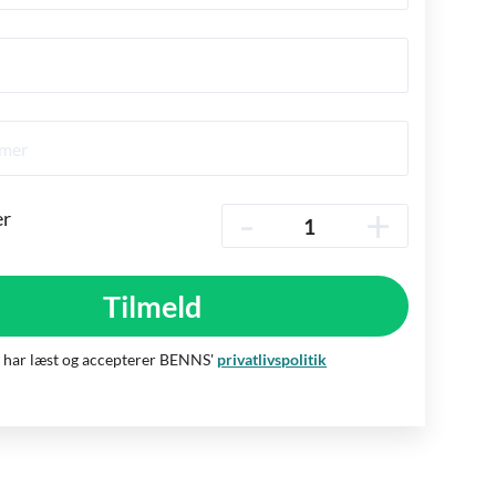
-
+
er
Tilmeld
 har læst og accepterer BENNS'
privatlivspolitik