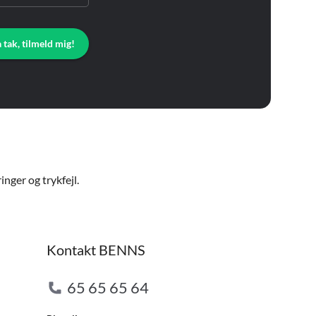
a tak, tilmeld mig!
nger og trykfejl.
Kontakt BENNS
65 65 65 64