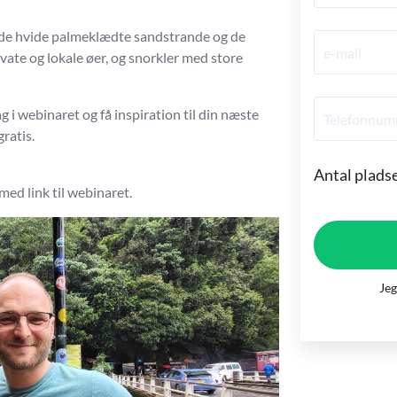
e de hvide palmeklædte sandstrande og de
ivate og lokale øer, og snorkler med store
 i webinaret og få inspiration til din næste
gratis.
Antal plads
med link til webinaret.
Jeg