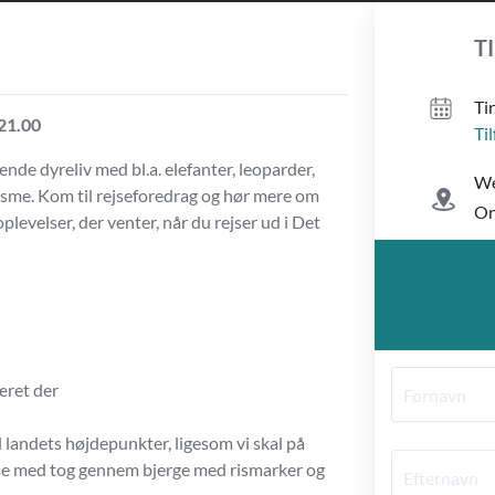
T
t
 21.00
Til
ende dyreliv med bl.a. elefanter, leoparder,
We
isme. Kom til rejseforedrag og hør mere om
On
evelser, der venter, når du rejser ud i Det
været der
 landets højdepunkter, ligesom vi skal på
ejse med tog gennem bjerge med rismarker og