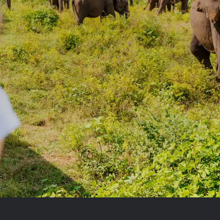
Royal Caribb
VIVA Cruises
ika