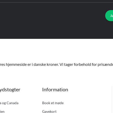
J
ores hjemmeside er i danske kroner. Vi tager forbehold for prisændri
ydstogter
Information
ka og Canada
Book et møde
ien
Gavekort