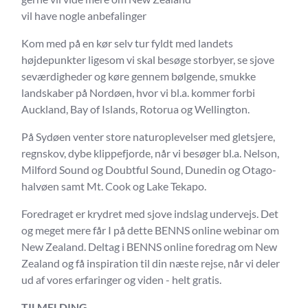
vil have nogle anbefalinger
Kom med på en kør selv tur fyldt med landets
højdepunkter ligesom vi skal besøge storbyer, se sjove
seværdigheder og køre gennem bølgende, smukke
landskaber på Nordøen, hvor vi bl.a. kommer forbi
Auckland, Bay of Islands, Rotorua og Wellington.
På Sydøen venter store naturoplevelser med gletsjere,
regnskov, dybe klippefjorde, når vi besøger bl.a. Nelson,
Milford Sound og Doubtful Sound, Dunedin og Otago-
halvøen samt Mt. Cook og Lake Tekapo.
Foredraget er krydret med sjove indslag undervejs. Det
og meget mere får I på dette BENNS online webinar om
New Zealand. Deltag i BENNS online foredrag om New
Zealand og få inspiration til din næste rejse, når vi deler
ud af vores erfaringer og viden - helt gratis.
TILMELDING