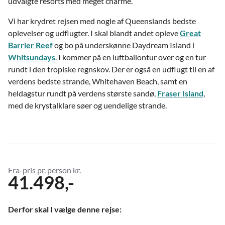
udvalgte resorts med meget charme.
Vi har krydret rejsen med nogle af Queenslands bedste
oplevelser og udflugter. I skal blandt andet opleve
Great
Barrier Reef
og bo på underskønne Daydream Island i
Whitsundays
. I kommer på en luftballontur over og en tur
rundt i den tropiske regnskov. Der er også en udflugt til en af
verdens bedste strande, Whitehaven Beach, samt en
heldagstur rundt på verdens største sandø,
Fraser Island
,
med de krystalklare søer og uendelige strande.
Fra-pris pr. person kr.
41.498,-
Derfor skal I vælge denne rejse: