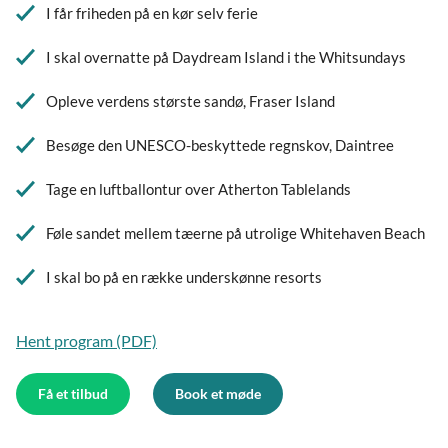
I får friheden på en kør selv ferie
I skal overnatte på Daydream Island i the Whitsundays
Opleve verdens største sandø, Fraser Island
Besøge den UNESCO-beskyttede regnskov, Daintree
Tage en luftballontur over Atherton Tablelands
Føle sandet mellem tæerne på utrolige Whitehaven Beach
I skal bo på en række underskønne resorts
Hent program (PDF)
Få et tilbud
Book et møde