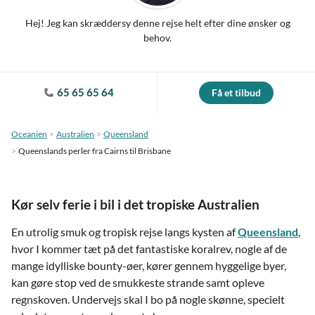
Hej! Jeg kan skræddersy denne rejse helt efter dine ønsker og
behov.
65 65 65 64
Få et tilbud
Oceanien
Australien
Queensland
Queenslands perler fra Cairns til Brisbane
Kør selv ferie i bil i det tropiske Australien
En utrolig smuk og tropisk rejse langs kysten af
Queensland
,
hvor I kommer tæt på det fantastiske koralrev, nogle af de
mange idylliske bounty-øer, kører gennem hyggelige byer,
kan gøre stop ved de smukkeste strande samt opleve
regnskoven. Undervejs skal I bo på nogle skønne, specielt