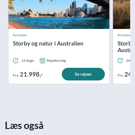
Rundrejse
Rundrejse
Storby og natur i Australien
Storby,
Austra
14 dage
Rejseforslag
14 da
21.998,-
24.
Se rejsen
Fra
Fra
Læs også