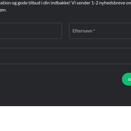
ration og gode tilbud i din indbakke! Vi sender 1-2 nyhedsbreve o
gen.
Efternavn *
J