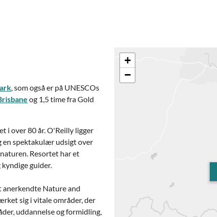
+
−
Park
, som også er på UNESCOs
Brisbane
og 1,5 time fra Gold
t i over 80 år. O'Reilly ligger
g en spektakulær udsigt over
naturen. Resortet har et
 kyndige guider.
alt anerkendte Nature and
et sig i vitale områder, der
der, uddannelse og formidling,