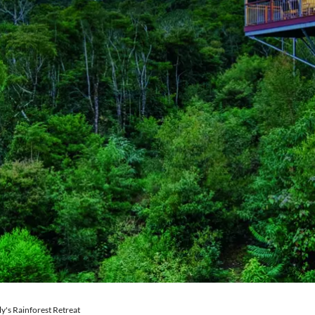
Royal Caribb
VIVA Cruises
ika
ly's Rainforest Retreat