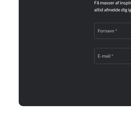
Få masser af inspi
altid afmelde dig i
Fornavn *
E-mail *