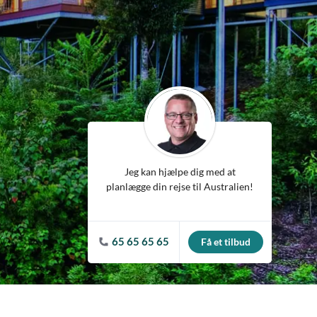
ean
Jeg kan hjælpe dig med at
planlægge din rejse til Australien!
65 65 65 65
Få et tilbud