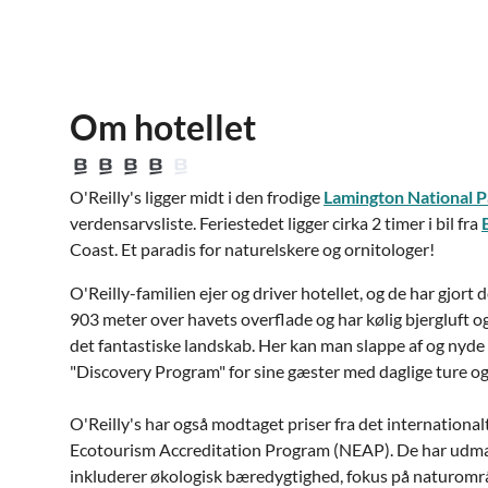
Om hotellet
O'Reilly's ligger midt i den frodige
Lamington National 
verdensarvsliste. Feriestedet ligger cirka 2 timer i bil fra
Coast. Et paradis for naturelskere og ornitologer!
O'Reilly-familien ejer og driver hotellet, og de har gjort de
903 meter over havets overflade og har kølig bjergluft o
det fantastiske landskab. Her kan man slappe af og nyde 
"Discovery Program" for sine gæster med daglige ture og
O'Reilly's har også modtaget priser fra det internation
Ecotourism Accreditation Program (NEAP). De har udmærk
inkluderer økologisk bæredygtighed, fokus på naturområ