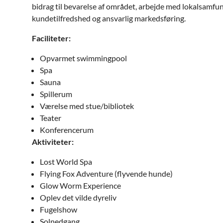
bidrag til bevarelse af området, arbejde med lokalsamfun
kundetilfredshed og ansvarlig markedsføring.
Faciliteter:
Opvarmet swimmingpool
Spa
Sauna
Spillerum
Værelse med stue/bibliotek
Teater
Konferencerum
Aktiviteter:
Lost World Spa
Flying Fox Adventure (flyvende hunde)
Glow Worm Experience
Oplev det vilde dyreliv
Fugelshow
Solnedgang