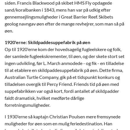
siden. Francis Blackwood på skibet HMS Fly opdagede
sand/koralbanken i 1843, mens han var på udkig efter
gennemsejlingsmuligheder i Great Barrier Reef. Skibets
geolog navngav øen efter de mange revhejrer, som man så på
øen.
1920'erne: Skildpaddesuppefabrik på øen
Op til 1920'erne kom der hovedsagelig fugleelskere og folk,
der samlede fugleekskrementer, til øen, og der skete stort set
ingen udvikling, før L. March anmodede - og fik - en tilladelse
til at etablere en skildpaddesuppefabrik på øen. Dette firma,
Australian Turtle Company, gik på et tidspunkt konkurs og
tilladelsen overgik til Percy Friend. Friends tid på øen med
suppefabrikken var også kort, fordi antallet af skildpadder
faldt dramatisk, hvilket medførte dårlige
forretningsmuligheder.
I 1930'erne så kaptajn Christian Poulsen mere fremsynede
muligheder for øen som en mulig feriedestination. Han