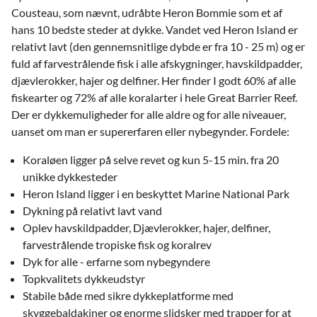
Cousteau, som nævnt, udråbte Heron Bommie som et af
hans 10 bedste steder at dykke. Vandet ved Heron Island er
relativt lavt (den gennemsnitlige dybde er fra 10 - 25 m) og er
fuld af farvestrålende fisk i alle afskygninger, havskildpadder,
djævlerokker, hajer og delfiner. Her finder I godt 60% af alle
fiskearter og 72% af alle koralarter i hele Great Barrier Reef.
Der er dykkemuligheder for alle aldre og for alle niveauer,
uanset om man er supererfaren eller nybegynder. Fordele:
Koraløen ligger på selve revet og kun 5-15 min. fra 20
unikke dykkesteder
Heron Island ligger i en beskyttet Marine National Park
Dykning på relativt lavt vand
Oplev havskildpadder, Djævlerokker, hajer, delfiner,
farvestrålende tropiske fisk og koralrev
Dyk for alle - erfarne som nybegyndere
Topkvalitets dykkeudstyr
Stabile både med sikre dykkeplatforme med
skyggebaldakiner og enorme slidsker med trapper for at