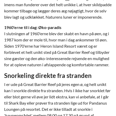
imens man funderer over det helt unikke i, at hver skildpadde
kommer tilbage og lægger deres æg nøjagtigt, hvor de selv
blev lagt og udklækket. Naturens luner er imponerende.
1960'erne til i dag: Øko-paradis
I slutningen af 1960'erne blev der skabt en havn på øen, og i
1987 kom der er mole til, hvor man i dag ankommer til øen.
Siden 1970'erne har Heron Island Resort været og er
forblevet et helt unikt sted på Great Barrier Reef og tilbyder
sine gæster og den øko-interesserede rejsende en mulighed
for at opleve naturen i afslappende og komfortable rammer.
Snorkeling direkte fra stranden
I er ude på Great Barrier Reef på jeres egen ø, og helt unikt
kan I snorkle direkte fra stranden. Hvis I ikke har snorklet før
eller blot gerne vil øve jer lidt ekstra, kan vi anbefale, at I går
til Shark Bay eller prøver fra stranden lige ud for Pandanus
Loungen på resortet. Det er ikke tilladt at snorkle i
'havneområdet' mellem 08.00 og 17.30 på grund af