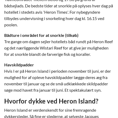
bådsejlads. De bedste tider at snorkle på oplyses hver dag på
hotellet i stedets avis 'Heron Times'. For nybegyndere
tilbydes undervisning i snorkeling hver dag kl. 16.15 ved
poolen.
Bådture i området for at snorkle (tilkøb)
Tre gange om dagen sejler hotellets båd rundt på Heron Reef
og det nærliggende Wistari Reef for at give jer muligheden
for at snorkle blandt de farverige fisk og koraller.
Havskildpadder
Hvis I er på Heron Island i perioden november til juni, er der
mulighed for af opleve havskildpadder lægge deres æg fra
november til januar og se de små udklækkede skildpadder
søge mod havet fra januar til juni. Et spektakulært syn.
Hvorfor dykke ved Heron Island?
Heron Island er verdenskendt for sine fremragende
dykkersteder. Så fine er stederne, at selveste Jacques