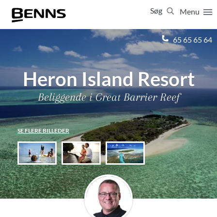
Søg
Menu
Luk
65 65 65 64
Vis resultater for:
Alle
Ferierejser
Heron Island Resort
Firma- og temarejser
Studierejser
Beliggende i Great Barrier Reef
SE FLERE BILLEDER