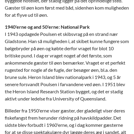
byggede hotellet, der stadig ligger på det oprindelige sted.
Gæster til øen kom først med båd, sidenhen kom muligheden
for at flyve ud til øen.
1940'erne og and 50'erne: National Park
I 1943 opdagede Poulsen et skibsvrag på en strand nær
Gladstone. Han så muligheden i, at skibet kunne fungere som
bølgebryder på øen og købte derfor vraget for blot 10
britiske pund. I dag er vraget noget af det første, som
ankommende gæster til øen bemærker. Vraget er et perfekt
rugested for nogle af de fugle, der besøger øen, bl.a. den
brune sule. Heron Island blev nationalpark i 1943, og 5 år
senere forsvandt Poulsen i farvandene ved øen. I 1951 blev
the Heron Island Research Station bygget, og det er stadig
aktivt under ledelse fra University of Queensland.
Billeder fra 1950'erne viser gæster, der gladeligt viser deres
fiskefangst frem herunder ridning på havskildpadder. Det
sidste blev forbudt i 1960'erne, og i dag kommer gæsterne
for at se disse spektakulære dyr lægge deres æg i sandet, alt