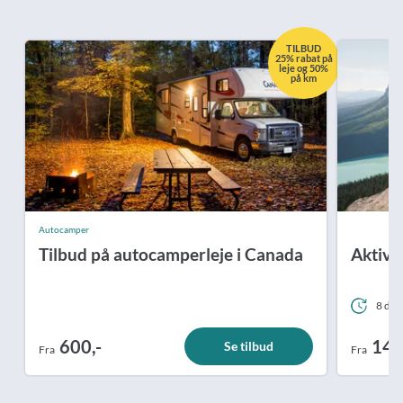
TILBUD
25% rabat på
leje og 50%
på km
Autocamper
Tilbud på autocamperleje i Canada
Aktiv f
8 dag
600,-
14.
Se tilbud
Fra
Fra