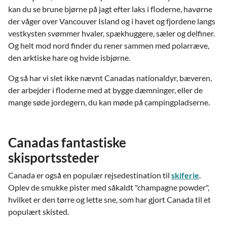
kan du se brune bjørne på jagt efter laks i floderne, havørne
der våger over Vancouver Island og i havet og fjordene langs
vestkysten svømmer hvaler, spækhuggere, sæler og delfiner.
Og helt mod nord finder du rener sammen med polarræve,
den arktiske hare og hvide isbjørne.
Og så har vi slet ikke nævnt Canadas nationaldyr, bæveren,
der arbejder i floderne med at bygge dæmninger, eller de
mange søde jordegern, du kan møde på campingpladserne.
Canadas fantastiske
skisportssteder
Canada er også en populær rejsedestination til
skiferie
.
Oplev de smukke pister med såkaldt "champagne powder",
hvilket er den tørre og lette sne, som har gjort Canada til et
populært skisted.