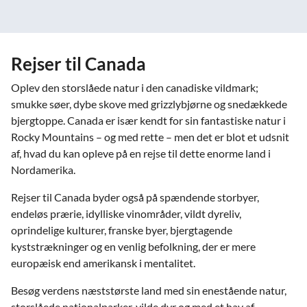
Rejser til Canada
Oplev den storslåede natur i den canadiske vildmark;
smukke søer, dybe skove med grizzlybjørne og snedækkede
bjergtoppe. Canada er især kendt for sin fantastiske natur i
Rocky Mountains – og med rette – men det er blot et udsnit
af, hvad du kan opleve på en rejse til dette enorme land i
Nordamerika.
Rejser til Canada byder også på spændende storbyer,
endeløs prærie, idylliske vinområder, vildt dyreliv,
oprindelige kulturer, franske byer, bjergtagende
kyststrækninger og en venlig befolkning, der er mere
europæisk end amerikansk i mentalitet.
Besøg verdens næststørste land med sin enestående natur,
storslåede nationalparker, vilde dyr og med et hav af