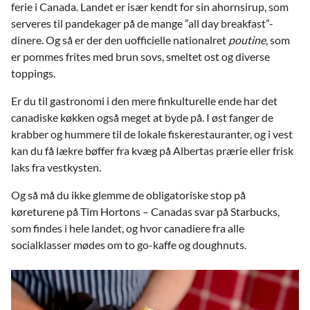
ferie i Canada. Landet er især kendt for sin ahornsirup, som
serveres til pandekager på de mange ”all day breakfast”-
dinere. Og så er der den uofficielle nationalret
poutine
, som
er pommes frites med brun sovs, smeltet ost og diverse
toppings.
Er du til gastronomi i den mere finkulturelle ende har det
canadiske køkken også meget at byde på. I øst fanger de
krabber og hummere til de lokale fiskerestauranter, og i vest
kan du få lækre bøffer fra kvæg på Albertas prærie eller frisk
laks fra vestkysten.
Og så må du ikke glemme de obligatoriske stop på
køreturene på Tim Hortons – Canadas svar på Starbucks,
som findes i hele landet, og hvor canadiere fra alle
socialklasser mødes om to go-kaffe og doughnuts.