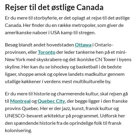
Rejser til det østlige Canada
Er du mere til storbyferie, er det oplagt at rejse til det østlige
Canada. Her finder du en række metropoler, som giver de
amerikanske naboer i USA kamp til stregen.
Besøg blandt andet hovedstaden
Ottawa
i Ontario-
provinsen, eller
Toronto
der leder tankerne hen på et mini-
New York med skyskrabere og det ikoniske CN Tower i byens
skyline. Her kan du se ishockey og basketball i de bedste
ligaer, shoppe amok og opleve landets madkultur gennem
utallige køkkener i verdens mest multikulturelle by.
Er du mere til historie og charmerende kultur, skal rejsen gå
til
Montreal
og
Quebec City
, der begge ligger i den franske
provins Quebec. Her er der jazz, kunst, fransk kultur og
UNESCO-bevaret arkitektur på programmet. Udforsk her
den spændende historie fra de oprindelige folk til fransk
kolonisering.