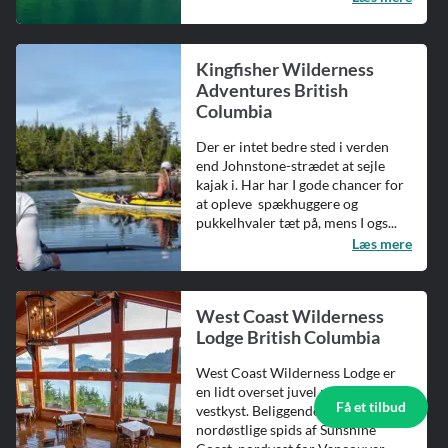
Kingfisher Wilderness
Adventures British
Columbia
Der er intet bedre sted i verden
end Johnstone-strædet at sejle
kajak i. Har har I gode chancer for
at opleve spækhuggere og
pukkelhvaler tæt på, mens I ogs...
Læs mere
West Coast Wilderness
Lodge British Columbia
West Coast Wilderness Lodge er
en lidt overset juvel på Canadas
Få et tilbud
vestkyst. Beliggende smukt på den
nordøstlige spids af Sunshine