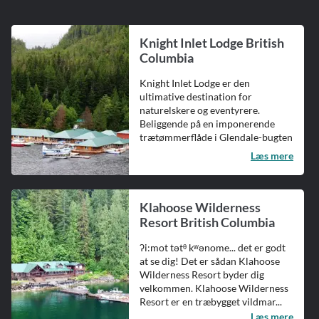
Knight Inlet Lodge British
Columbia
Knight Inlet Lodge er den
ultimative destination for
naturelskere og eventyrere.
Beliggende på en imponerende
trætømmerflåde i Glendale-bugten
i den større K...
Læs mere
Klahoose Wilderness
Resort British Columbia
ʔi:mot tətᶿ kʷənome... det er godt
at se dig! Det er sådan Klahoose
Wilderness Resort byder dig
velkommen. Klahoose Wilderness
Resort er en træbygget vildmar...
Læs mere