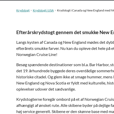
Krydstogt
Krydstogt i USA
Krydstogt i Canada og New England med N
Efterårskrydstogt gennem det smukke New E
Langs kysten af Canada og New England mødes det dybbl
efterårets smukke farver. Nu kan du opleve det hele på 
Norwegian Cruise Line!
Besøg spændende destinationer som bl.a. Bar Harbor, ste
det 19. århundrede byggede deres overdådige sommerhu
historiske citadel. Og glem ikke at smage hummer, mens I 
New England og Nova Scotia er fyldt med kulturelle, hist
oplevelser udover det sædvanlige.
Krydstogterne foregår ombord på et af Norwegian Cruise
afhængigt af ønsket rute. Alle skibene byder på dejlige faci
høj service generelt. Skibene er den skønne base med mas