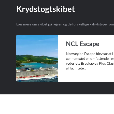
Krydstogtskibet
Læs mere om skibet på rejsen og de forskellige kahytstyper o
NCL Escape
Norwegian Escape blev søsat i
gennemgået en omfattende reno
rederiets Breakaway Plus Class
af facilitete...