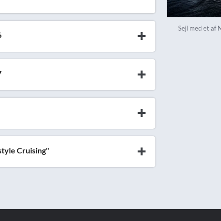
Sejl med et af
6
7
tyle Cruising"