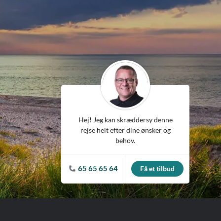
ean
Hej! Jeg kan skræddersy denne
rejse helt efter dine ønsker og
behov.
65 65 65 64
Få et tilbud