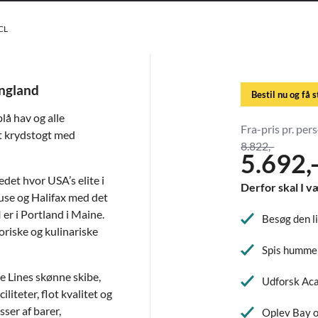
CL
ngland
Bestil nu og få 
å hav og alle
Fra-pris pr. pers
et krydstogt med
8.822,-
5.692,
det hvor USA’s elite i
Derfor skal I v
se og Halifax med det
er i Portland i Maine.
Besøg den l
oriske og kulinariske
Spis hummer
 Lines skønne skibe,
Udforsk Aca
liteter, flot kvalitet og
ser af barer,
Oplev Bay o