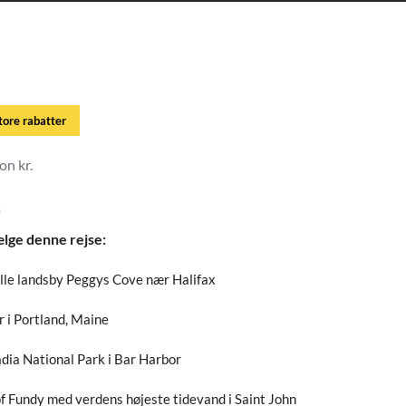
store rabatter
on kr.
-
ælge denne rejse:
ille landsby Peggys Cove nær Halifax
 i Portland, Maine
dia National Park i Bar Harbor
f Fundy med verdens højeste tidevand i Saint John