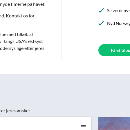
 nyde timerne på havet.
Se verdens 
nd. Kontakt os for
Nyd Norwegi
lpe med tilkøb af
ur langs USA's østkyst
ddersys lige efter jeres
Få et tilb
ter jeres ønsker.