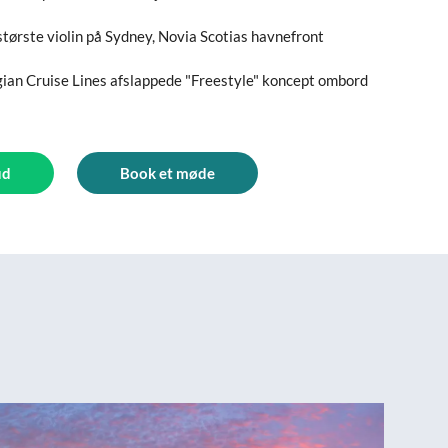
største violin på Sydney, Novia Scotias havnefront
an Cruise Lines afslappede "Freestyle" koncept ombord
ud
Book et møde