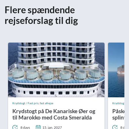
Flere spændende
rejseforslag til dig
Krydstogt / Fast pris, fast afrejse
Krydstogt / Fa
Krydstogt på De Kanariske Øer og
Påske 
til Marokko med Costa Smeralda
splint
8 days
15. jan. 2027
8 day