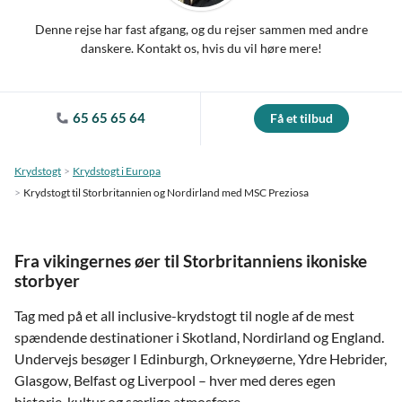
Denne rejse har fast afgang, og du rejser sammen med andre
danskere. Kontakt os, hvis du vil høre mere!
65 65 65 64
Få et tilbud
Krydstogt
Krydstogt i Europa
Krydstogt til Storbritannien og Nordirland med MSC Preziosa
Fra vikingernes øer til Storbritanniens ikoniske
storbyer
Tag med på et all inclusive-krydstogt til nogle af de mest
spændende destinationer i Skotland, Nordirland og England.
Undervejs besøger I Edinburgh, Orkneyøerne, Ydre Hebrider,
Glasgow, Belfast og Liverpool – hver med deres egen
historie, kultur og særlige atmosfære.