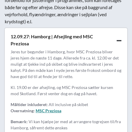
forbehold for justeringer i programmet, som kan foretages
både før og efter afrejse. Disse kan ske på baggrund af
vejrforhold, flyændringer, ændringer i sejlplan (ved
krydstogt) e.l.
12.09.27: Hamborg | Afsejling med MSC
Preziosa
Jeres tur begynder i Hamborg, hvor MSC Preziosa bliver
jeres hjem de næste 11 dage. Allerede fra ca. kl. 12.00 er det
muligt at tjekke ind på skibet og blive indkvarteret i jeres
kahyt. På den måde kan I nyde jeres første frokost ombord og
have god tid til at finde jer til rette.
Kl. 19.00 er der afsejling, og MSC Preziosa sætter kursen
mod Skotland. Først venter dog en dag på havet.
Måltider inkluderet:
All inclusive på skibet
Overnatning:
MSC Preziosa
Bemærk:
Vi kan hjælpe jer med at arrangere togrejsen til/fra
Hamborg, såfremt dette ønskes