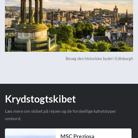
Besøg den historiske bydel i Edinburgh
Krydstogtskibet
Læs mere om skibet på rejsen og de forskellige kahytstyper
ombord.
MSC Preziosa