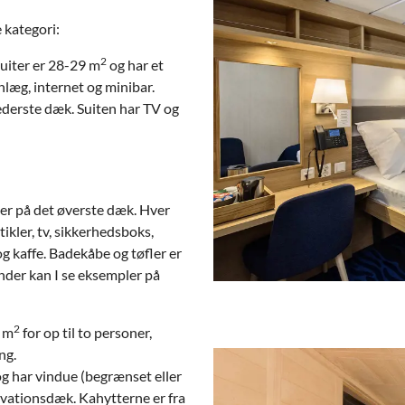
 kategori:
2
uiter er 28-29 m
og har et
nlæg, internet og minibar.
ederste dæk. Suiten har TV og
ger på det øverste dæk. Hver
ikler, tv, sikkerhedsboks,
og kaffe. Badekåbe og tøfler er
der kan I se eksempler på
2
 m
for op til to personer,
ng.
g har vindue (begrænset eller
ervationsdæk. Kahytterne er fra