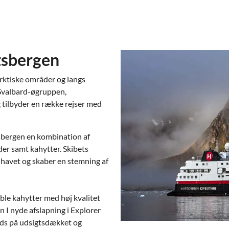
tsbergen
arktiske områder og langs
i Svalbard-øgruppen,
g tilbyder en række rejser med
tsbergen en kombination af
er samt kahytter. Skibets
f havet og skaber en stemning af
le kahytter med høj kvalitet
n I nyde afslapning i Explorer
ads på udsigtsdækket og