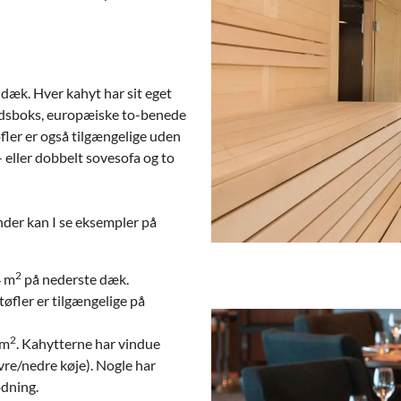
dæk. Hver kahyt har sit eget
hedsboks, europæiske to-benede
tøfler er også tilgængelige uden
 eller dobbelt sovesofa og to
nder kan I se eksempler på
2
4 m
på nederste dæk.
øfler er tilgængelige på
2
 m
. Kahytterne har vindue
vre/nedre køje). Nogle har
odning.