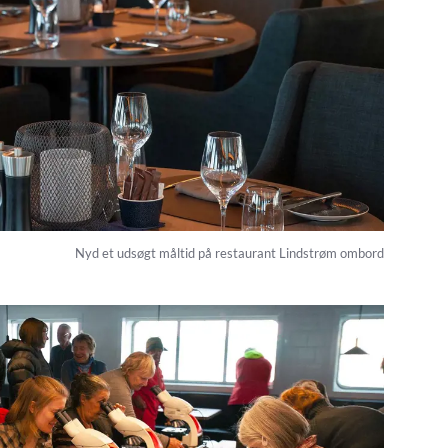
Nyd et udsøgt måltid på restaurant Lindstrøm ombord