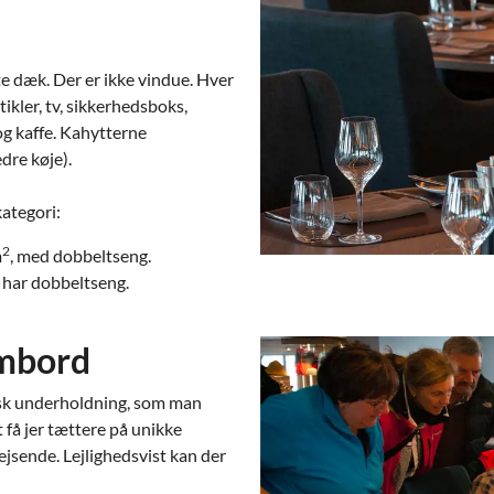
e dæk. Der er ikke vindue. Hver
ikler, tv, sikkerhedsboks,
 og kaffe. Kahytterne
dre køje).
kategori:
2
m
, med dobbeltseng.
e har dobbeltseng.
ombord
sisk underholdning, som man
t få jer tættere på unikke
ejsende. Lejlighedsvist kan der