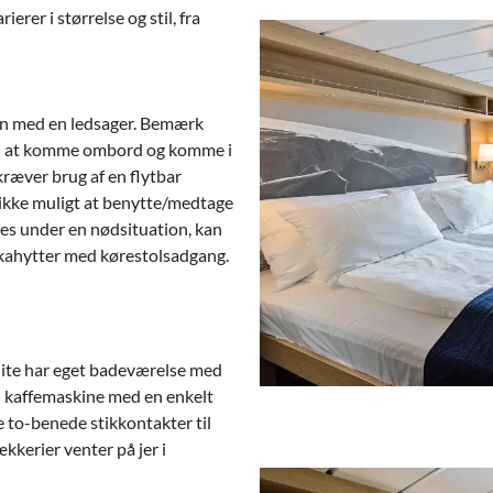
rer i størrelse og stil, fra
men med en ledsager. Bemærk
 til at komme ombord og komme i
kræver brug af en flytbar
t ikke muligt at benytte/medtage
eres under en nødsituation, kan
i kahytter med kørestolsadgang.
uite har eget badeværelse med
g en kaffemaskine med en enkelt
 to-benede stikkontakter til
kkerier venter på jer i