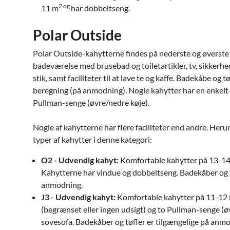
2 og
11 m
har dobbeltseng.
Polar Outside
Polar Outside-kahytterne findes på nederste og øverste 
badeværelse med brusebad og toiletartikler, tv, sikker
stik, samt faciliteter til at lave te og kaffe. Badekåbe og 
beregning (på anmodning). Nogle kahytter har en enkelt-
Pullman-senge (øvre/nedre køje).
Nogle af kahytterne har flere faciliteter end andre. Heru
typer af kahytter i denne kategori:
O2 - Udvendig kahyt:
Komfortable kahytter på 13-1
Kahytterne har vindue og dobbeltseng. Badekåber og t
anmodning.
J3 - Udvendig kahyt:
Komfortable kahytter på 11-12
(begrænset eller ingen udsigt) og to Pullman-senge (ø
sovesofa. Badekåber og tøfler er tilgængelige på anm