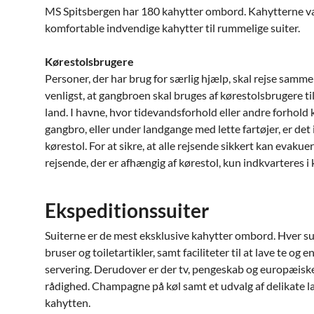
MS Spitsbergen har 180 kahytter ombord. Kahytterne varie
komfortable indvendige kahytter til rummelige suiter.
Kørestolsbrugere
Personer, der har brug for særlig hjælp, skal rejse sam
venligst, at gangbroen skal bruges af kørestolsbrugere
land. I havne, hvor tidevandsforhold eller andre forhold 
gangbro, eller under landgange med lette fartøjer, er de
kørestol. For at sikre, at alle rejsende sikkert kan evaku
rejsende, der er afhængig af kørestol, kun indkvarteres 
Ekspeditionssuiter
Suiterne er de mest eksklusive kahytter ombord. Hver s
bruser og toiletartikler, samt faciliteter til at lave te o
servering. Derudover er der tv, pengeskab og europæiske
rådighed. Champagne på køl samt et udvalg af delikate læ
kahytten.