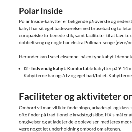
Polar Inside
Polar Inside-kahytter er beligende på øverste og nederst
kahyt har sit eget badeværelse med brusebad og toiletart
europæiske to-benede stik, samt faciliteter til at lave te
dobbeltseng og nogle har ekstra Pullman-senge (øvre/ne
Herunder kan I se et eksempel på en type kahyt i denne 
I2 - Indvendig kahyt:
Komfortable kahytter på 9-14 
Kahytterne har også tv og eget bad/toilet. Kahyttern
Faciliteter og aktiviteter 
Ombord vil man vil ikke finde bingo, arkadespil og klas
ofte finder på traditionelle krydstogtskibe. HX's mål er a
omgivelser og at lade jer dele oplevelsen med jeres medr
være noget let underholdning ombord om aftenen.