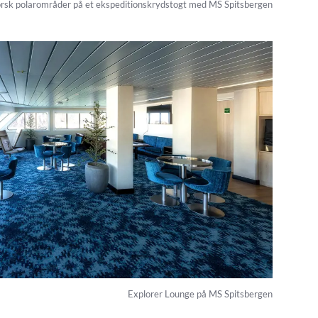
rsk polarområder på et ekspeditionskrydstogt med MS Spitsbergen
Explorer Lounge på MS Spitsbergen