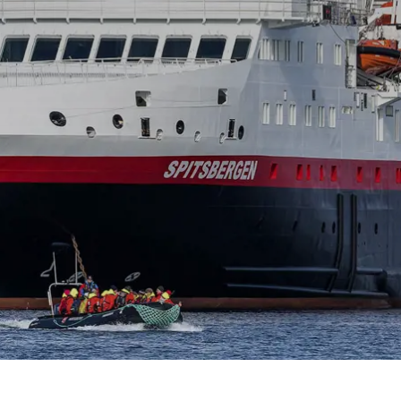
Royal Caribb
VIVA Cruises
ika