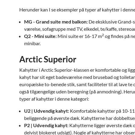
Herunder kan I se eksempler på typer af kahytter i denne
MG - Grand suite med balkon:
De eksklusive Grand-s
værelse, sofagruppe med TV, elkedel, te/kaffe, stereoa
2
Q2 - Mini suite:
Mini suite er 16-17 m
og findes på n
minibar.
Arctic Superior
Kahytter i Arctic Superior-klassen er komfortable og lig
kahyt har sit eget badeværelse med brusebad og toiletart
europæiske to-benede stik, samt faciliteter til at lave te 
også tilgængelige uden beregning (på anmodning). Herun
typer af kahytter i denne kategori:
U2 | Udvendig kahyt:
Komfortable kahytter på 10-11
beliggende på øverste dæk. Kahytterne har dobbeltse
P2 | Udvendig kahyt:
Kahytterne ligger øverste dæk o
delvist blokeret udsigt). Nogle af kahytterne har obs