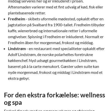
middag serveres her og er inkluderet i prisen.
Aftensmaden varierer med et fint udvalg af kød, fisk eller
plantebaserede retter.
Fredheim
- skibets uformelle mødested, opkaldt efter en
jagtstation på Svalbard fra 1900-tallet. Fredheim tilbyder
kaffe, wienerbrød og internationale retter i uformelle
omgivelser. Spisning i Fredheim er inkluderet. Normalt er
Fredheim åben for morgenmad, frokost og middag.
Lindstrøm
- en restaurant med specialiteter opkaldt efter
Adolf Lindstrøm, de norske polarheltes foretrukne
køkkenchef. Nyd udsøgt gourmetkøkken i Lindstrøm,
baseret på à la carte menukort. Gæster uden suite kan
nyde morgenmad, frokost og middag i Lindstrøm mod et
ekstra gebyr.
For den ekstra forkælelse: wellness
og spa
Forkæl dig selv med en omgang velvære og afslapning.