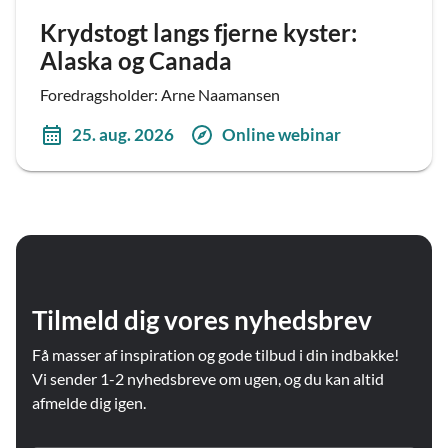
Krydstogt langs fjerne kyster:
Alaska og Canada
Foredragsholder: Arne Naamansen
25. aug. 2026
Online webinar
Tilmeld dig vores nyhedsbrev
Få masser af inspiration og gode tilbud i din indbakke!
Vi sender 1-2 nyhedsbreve om ugen, og du kan altid
afmelde dig igen.