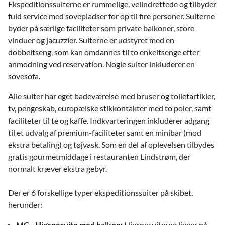
Ekspeditionssuiterne er rummelige, velindrettede og tilbyder
fuld service med sovepladser for op til fire personer. Suiterne
byder på særlige faciliteter som private balkoner, store
vinduer og jacuzzier. Suiterne er udstyret med en
dobbeltseng, som kan omdannes til to enkeltsenge efter
anmodning ved reservation. Nogle suiter inkluderer en
sovesofa.
Alle suiter har eget badeværelse med bruser og toiletartikler,
tv, pengeskab, europæiske stikkontakter med to poler, samt
faciliteter til te og kaffe. Indkvarteringen inkluderer adgang
til et udvalg af premium-faciliteter samt en minibar (mod
ekstra betaling) og tøjvask. Som en del af oplevelsen tilbydes
gratis gourmetmiddage i restauranten Lindstrøm, der
normalt kræver ekstra gebyr.
Der er 6 forskellige typer ekspeditionssuiter på skibet,
herunder:
MC - Hjørnesuite med balkon:
Hjørnesuiterne ligger på