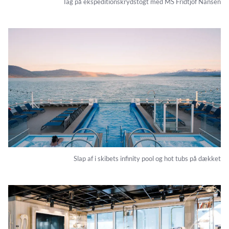
Tag på ekspeditionskrydstogt med MS Fridtjof Nansen
Slap af i skibets infinity pool og hot tubs på dækket