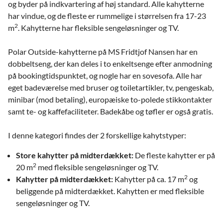
og byder på indkvartering af høj standard. Alle kahytterne
har vindue, og de fleste er rummelige i størrelsen fra 17-23
2
m
. Kahytterne har fleksible sengeløsninger og TV.
Polar Outside-kahytterne på MS Fridtjof Nansen har en
dobbeltseng, der kan deles i to enkeltsenge efter anmodning
på bookingtidspunktet, og nogle har en sovesofa. Alle har
eget badeværelse med bruser og toiletartikler, tv, pengeskab,
minibar (mod betaling), europæiske to-polede stikkontakter
samt te- og kaffefaciliteter. Badekåbe og tøfler er også gratis.
I denne kategori findes der 2 forskellige kahytstyper:
Store kahytter på midterdækket:
De fleste kahytter er på
2
20 m
med fleksible sengeløsninger og TV.
2
Kahytter på midterdækket:
Kahytter på ca. 17 m
og
beliggende på midterdækket. Kahytten er med fleksible
sengeløsninger og TV.