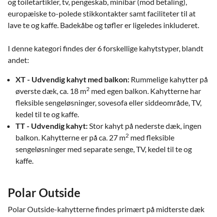
og toiletartikler, tv, pengeskab, minibar (mod betaling),
europæiske to-polede stikkontakter samt faciliteter til at
lave te og kaffe. Badekåbe og tøfler er ligeledes inkluderet.
I denne kategori findes der 6 forskellige kahytstyper, blandt
andet:
XT - Udvendig kahyt med balkon:
Rummelige kahytter på
2
øverste dæk, ca. 18 m
med egen balkon. Kahytterne har
fleksible sengeløsninger, sovesofa eller siddeområde, TV,
kedel til te og kaffe.
TT - Udvendig kahyt:
Stor kahyt på nederste dæk, ingen
2
balkon. Kahytterne er på ca. 27 m
med fleksible
sengeløsninger med separate senge, TV, kedel til te og
kaffe.
Polar Outside
Polar Outside-kahytterne findes primært på midterste dæk