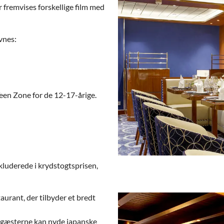
r fremvises forskellige film med
vnes:
een Zone for de 12-17-årige.
nkluderede i krydstogtsprisen,
taurant, der tilbyder et bredt
or gæsterne kan nyde japanske