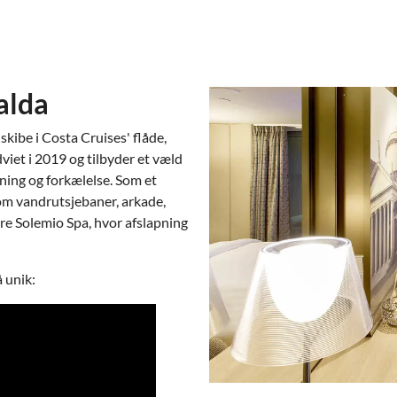
alda
kibe i Costa Cruises' flåde,
iet i 2019 og tilbyder et væld
pning og forkælelse. Som et
om vandrutsjebaner, arkade,
re Solemio Spa, hvor afslapning
 unik: