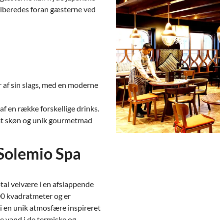
tilberedes foran gæsterne ved
r af sin slags, med en moderne
af en række forskellige drinks.
mt skøn og unik gourmetmad
 Solemio Spa
tal velvære i en afslappende
500 kvadratmeter og er
 i en unik atmosfære inspireret
e vand i de termiske og