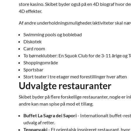
store kasino. Skibet byder også på en 4D biograf hvor de
4D effekter.
Af andre underholdningsmuligheder/aktiviteter skal næ
Swimming pools og boblebad
Diskotek
Card room
To børneklubber: En Squok Club for de 3-11 årige og T
Shoppingområde
Sportsbar
Stort teater i tre etager med forestillinger hver aften
Udvalgte restauranter
Skibet byder på flere forskellige restauranter, nogle er i
andre kan man spise på mod et tillæg.
Buffet La Sagra dei Sapori
- Internationalt buffet-res
udvalg af retter.
Teppanyaki
- Et orientalsk inspireret restaurant, hv