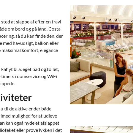
sted at slappe af efter en travl
både om bord og på land. Costa
acering, så du kan finde den, der
e med havudsigt, balkon eller
ive maksimal komfort, elegance
ahyt bl.a. eget bad og toilet,
4-timers roomservice og WiFi
ikappede.
iviteter
 til de aktive er der både
ilmed mulighed for at udleve
Man kan også nyde et afslappet
ioteket eller prøve lykken i det