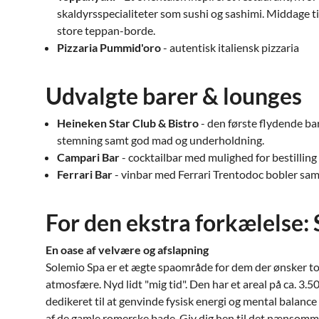
skaldyrsspecialiteter som sushi og sashimi. Middage 
store teppan-borde.
Pizzaria Pummid'oro
- autentisk italiensk pizzaria
Udvalgte barer & lounges
Heineken Star Club & Bistro
- den første flydende ba
stemning samt god mad og underholdning.
Campari Bar
- cocktailbar med mulighed for bestilling 
Ferrari Bar
- vinbar med Ferrari Trentodoc bobler sa
For den ekstra forkælelse:
En oase af velvære og afslapning
Solemio Spa er et ægte spaområde for dem der ønsker to
atmosfære. Nyd lidt "mig tid". Den har et areal på ca. 3.
dedikeret til at genvinde fysisk energi og mental balance
af de gamle romerske bade. Giv dig hen til det nænsomm