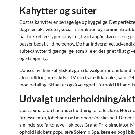
Kahytter og suiter
Costas kahytter er behagelige og hyggelige. Det perfekte 
dag med aktiviteter, social interaktion og sammentræf, 
har forskellige typer kahytter, hvad angår størrelse og pl
passer bedst til dine behov. De har indvendige, udvendig
suitekahytter tilgængelige, som alle er designet til at g
og afslapning.
Uanset hvilken kahytskategori du vælger, indeholder din k
aircondition, interaktivt-TV med satellitkanaler, samt 2
mod betaling. Skibet er også velegnet i forhold til hand
Udvalgt underholdning/akt
Costa Smeralda har underholdning for alle aldre. Hører du
fitnesscenter, løbebane og boldbane/basketball. Der er t
sin inderste fartdjævel i skibets Grand Prix-simulator. 
ophold i skibets populære Solemio Spa, læse en bog i bibl