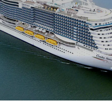
Royal Caribb
VIVA Cruises
ika