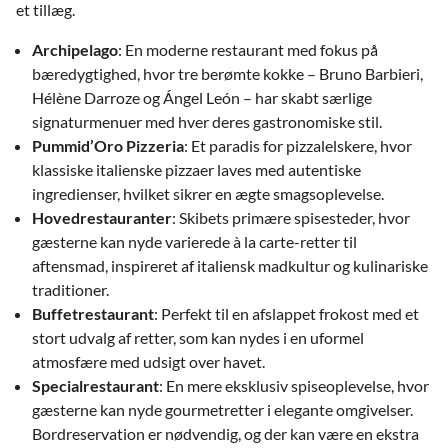
et tillæg.
Archipelago
: En moderne restaurant med fokus på
bæredygtighed, hvor tre berømte kokke – Bruno Barbieri,
Hélène Darroze og Ángel León – har skabt særlige
signaturmenuer med hver deres gastronomiske stil.
Pummid’Oro Pizzeria
: Et paradis for pizzalelskere, hvor
klassiske italienske pizzaer laves med autentiske
ingredienser, hvilket sikrer en ægte smagsoplevelse.
Hovedrestauranter
: Skibets primære spisesteder, hvor
gæsterne kan nyde varierede à la carte-retter til
aftensmad, inspireret af italiensk madkultur og kulinariske
traditioner.
Buffetrestaurant
: Perfekt til en afslappet frokost med et
stort udvalg af retter, som kan nydes i en uformel
atmosfære med udsigt over havet.
Specialrestaurant
: En mere eksklusiv spiseoplevelse, hvor
gæsterne kan nyde gourmetretter i elegante omgivelser.
Bordreservation er nødvendig, og der kan være en ekstra