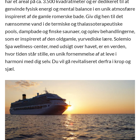
har et areal på ca. 3.500 kvadratmeter og er dedikeret til at
genvinde fysisk energi og mental balance i en unik atmosfære
inspireret af de gamle romerske bade. Giv dig hen til det
nænsomme vand i de termiske og thalassoterapeutiske
pools, dampbade og finske saunaer, og oplev behandlingerne,
som er inspireret af den oldgamle, yurvediske lære. Solemio
Spa wellness-center, med udsigt over havet, er en verden,
hvor tiden står stille, en unik fornemmelse af at leve i
harmoni med dig selv. Du vil gå revitaliseret derfra i krop og
sjæl.