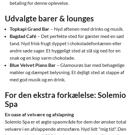
betaling for denne oplevelse.
Udvalgte barer & lounges
Topkapi Grand Bar
– Nyd aftenen med drinks og musik.
Bagdad Café
– Det perfekte sted for gæster med en sød
tand. Nyd frisk frugt dyppet i chokoladefontænen eller
andre søde sager. Et hyggeligt sted at slå sig ned for en
snak og en kop varm chokolade.
Blue Velvet Piano Bar
– Glamourøs bar med behagelige
møbler og dæmpet belysning. Et dejligt sted at slappe af
med god musik og en drink.
For den ekstra forkælelse: Solemio
Spa
En oase af velvære og afslapning
Solemio Spa er et ægte spaområde for dem der ønsker total
velvære i en afslappende atmosfære. Nyd lidt "mig tid". Den