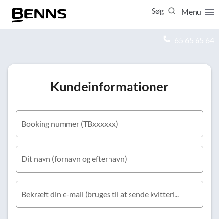
Søg
Menu
Luk
65 65 65 64
Vis resultater for:
Alle
Ferierejser
Kundeinformationer
Firma- og temarejser
Studierejser
Booking nummer (TBxxxxxx)
Dit navn (fornavn og efternavn)
Bekræft din e-mail (bruges til at sende kvittering for modtagelsen)