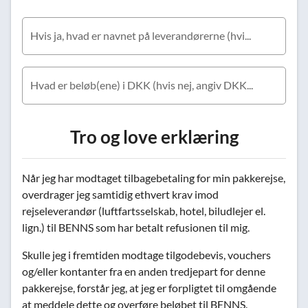
Hvis ja, hvad er navnet på leverandørerne (hvis nej, angiv "n/a")
Hvad er beløb(ene) i DKK (hvis nej, angiv DKK "0")
Tro og love erklæring
Når jeg har modtaget tilbagebetaling for min pakkerejse,
overdrager jeg samtidig ethvert krav imod
rejseleverandør (luftfartsselskab, hotel, biludlejer el.
lign.) til BENNS som har betalt refusionen til mig.
Skulle jeg i fremtiden modtage tilgodebevis, vouchers
og/eller kontanter fra en anden tredjepart for denne
pakkerejse, forstår jeg, at jeg er forpligtet til omgående
at meddele dette og overføre beløbet til BENNS.