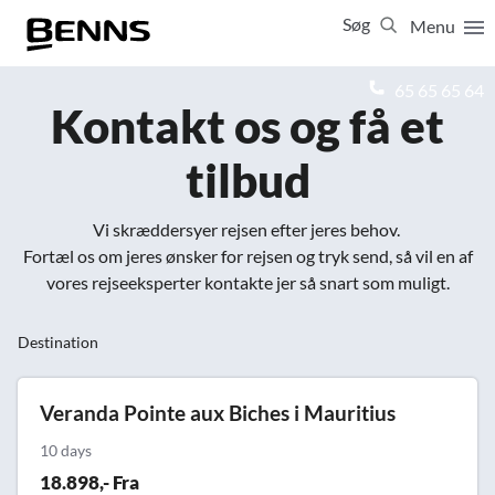
Søg
Menu
Luk
65 65 65 64
Kontakt os og få et
Vis resultater for:
tilbud
Alle
Ferierejser
Firma- og temarejser
Studierejser
Vi skræddersyer rejsen efter jeres behov.
Fortæl os om jeres ønsker for rejsen og tryk send, så vil en af
vores rejseeksperter kontakte jer så snart som muligt.
Destination
Veranda Pointe aux Biches i Mauritius
10 days
18.898,- Fra