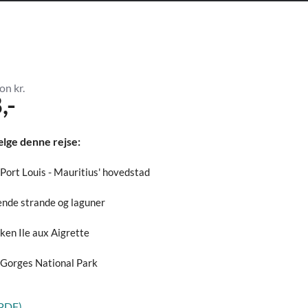
on kr.
,-
ælge denne rejse:
ort Louis - Mauritius' hovedstad
ende strande og laguner
ken Ile aux Aigrette
 Gorges National Park
(PDF)