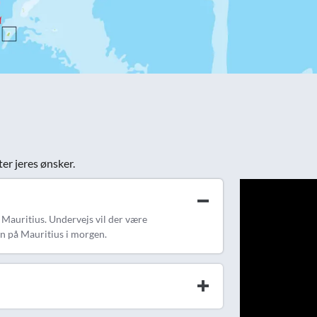
ter jeres ønsker.
 Mauritius. Undervejs vil der være
en på Mauritius i morgen.