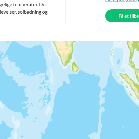
agelige temperatur. Det
plevelser, solbadning og
Få et tilb