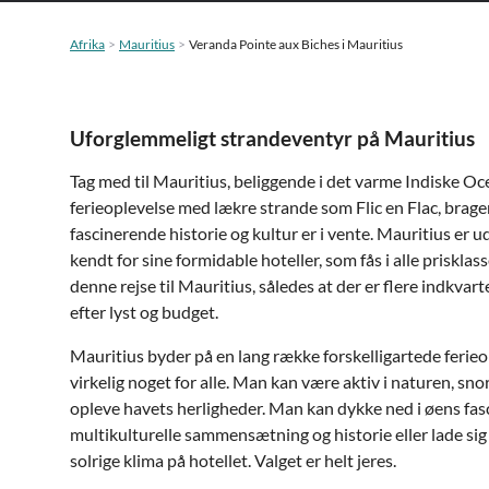
Afrika
Mauritius
Veranda Pointe aux Biches i Mauritius
Uforglemmeligt strandeventyr på Mauritius
Tag med til Mauritius, beliggende i det varme Indiske Oc
ferieoplevelse med lækre strande som Flic en Flac, brag
fascinerende historie og kultur er i vente. Mauritius er 
kendt for sine formidable hoteller, som fås i alle priskla
denne rejse til Mauritius, således at der er flere indkvar
efter lyst og budget.
Mauritius byder på en lang række forskelligartede ferieop
virkelig noget for alle. Man kan være aktiv i naturen, sno
opleve havets herligheder. Man kan dykke ned i øens fa
multikulturelle sammensætning og historie eller lade sig
solrige klima på hotellet. Valget er helt jeres.