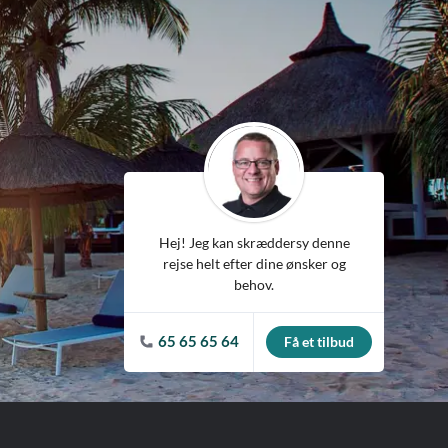
ean
Hej! Jeg kan skræddersy denne
rejse helt efter dine ønsker og
behov.
65 65 65 64
Få et tilbud