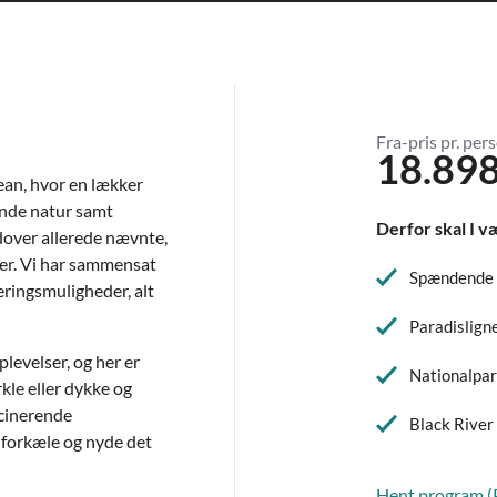
Fra-pris pr. pers
18.898
ean, hvor en lækker
ende natur samt
Derfor skal I v
udover allerede nævnte,
sser. Vi har sammensat
Spændende P
teringsmuligheder, alt
Paradislign
levelser, og her er
Nationalpar
rkle eller dykke og
scinerende
Black River
 forkæle og nyde det
Hent program 