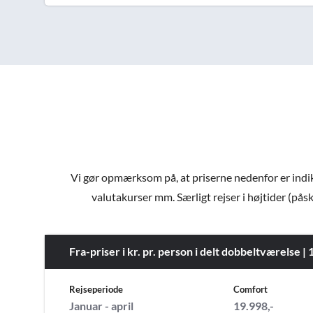
Vi gør opmærksom på, at priserne nedenfor er indiker
valutakurser mm. Særligt rejser i højtider (påsk
Fra-priser i kr. pr. person i delt dobbeltværelse |
Rejseperiode
Comfort
Januar - april
19.998,-