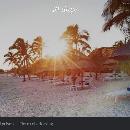
Royal Caribb
10 dage
VIVA Cruises
ika
i prisen
Flere rejseforslag