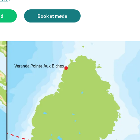
ud
Book et møde