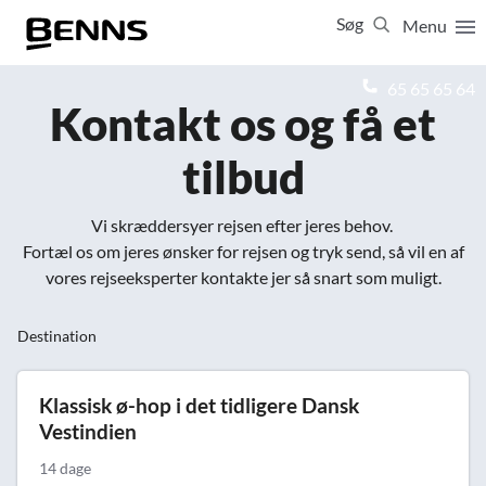
Søg
Menu
Luk
65 65 65 64
Kontakt os og få et
Vis resultater for:
tilbud
Alle
Ferierejser
Firma- og temarejser
Studierejser
Vi skræddersyer rejsen efter jeres behov.
Fortæl os om jeres ønsker for rejsen og tryk send, så vil en af
vores rejseeksperter kontakte jer så snart som muligt.
Destination
Klassisk ø-hop i det tidligere Dansk
Vestindien
14 dage