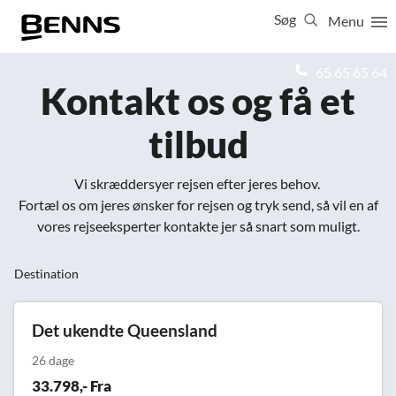
Søg
Menu
Luk
65 65 65 64
Kontakt os og få et
Vis resultater for:
tilbud
Alle
Ferierejser
Firma- og temarejser
Studierejser
Vi skræddersyer rejsen efter jeres behov.
Fortæl os om jeres ønsker for rejsen og tryk send, så vil en af
vores rejseeksperter kontakte jer så snart som muligt.
Destination
Det ukendte Queensland
26 dage
33.798,- Fra