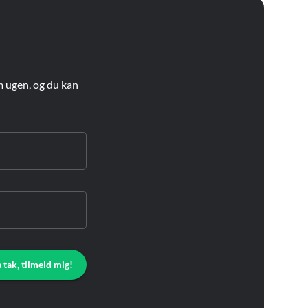
m ugen, og du kan
a tak, tilmeld mig!