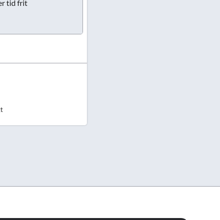
 tid frit
gt