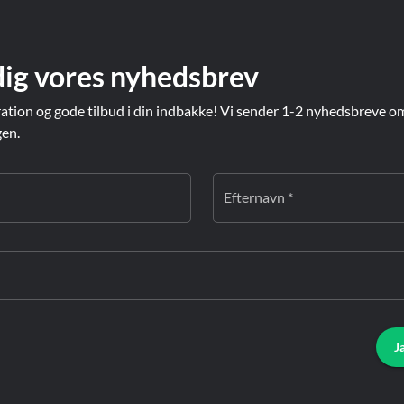
dig vores nyhedsbrev
ration og gode tilbud i din indbakke! Vi sender 1-2 nyhedsbreve o
gen.
Efternavn *
J