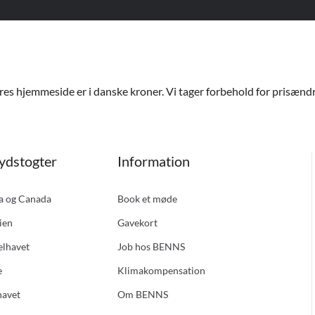
ores hjemmeside er i danske kroner. Vi tager forbehold for prisændri
ydstogter
Information
ka og Canada
Book et møde
ien
Gavekort
elhavet
Job hos BENNS
e
Klimakompensation
havet
Om BENNS