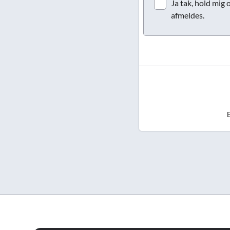
Ja tak, hold mig 
afmeldes.
E