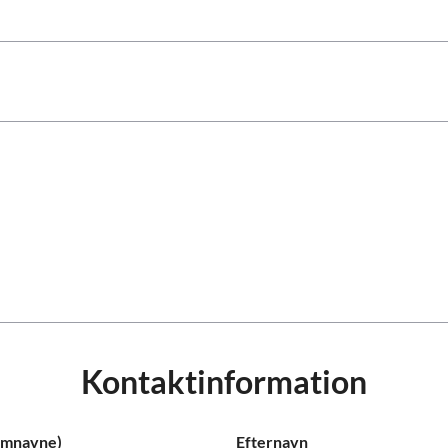
Royal Caribb
VIVA Cruises
ika
Kontaktinformation
lemnavne)
Efternavn