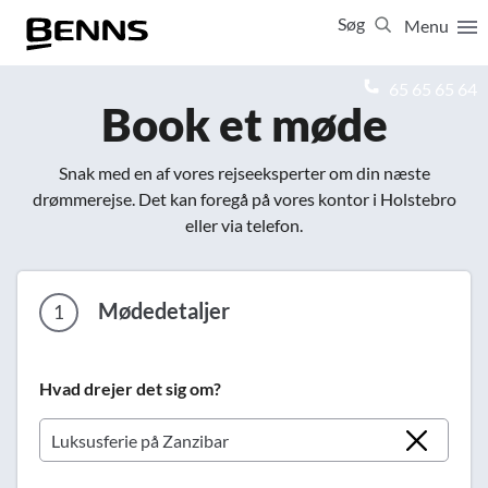
Søg
Menu
Luk
65 65 65 64
Book et møde
Vis resultater for:
Alle
Ferierejser
Snak med en af vores rejseeksperter om din næste
Firma- og temarejser
Studierejser
drømmerejse. Det kan foregå på vores kontor i Holstebro
eller via telefon.
Mødedetaljer
1
Hvad drejer det sig om?